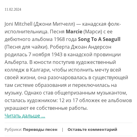
11.02.2024
Joni Mitchell (Джони Митчелл) — канадская фолк-
исполнительница. Песня
Marcie
(Марси) с ее
дебютного альбома 1968 года
Song To A Seagull
(Песня для чайки). Роберта Джоан Андерсон
родилась 7 ноября 1943 в канадской провинции
Альберта. В юности поступив художественный
колледж в Калгари, чтобы исполнить мечту всей
своей жизни, она разочаровалась в существующей
там системе образования и переключилась на
музыку. Однако став общепризанным музыкантом,
осталась художником: 12 из 17 обложек ее альбомов
украшают ее собственные работы.
Читать дальше
проMarcie
…
перевод
Рубрики:
Переводы песен
Оставьте комментарий
песни