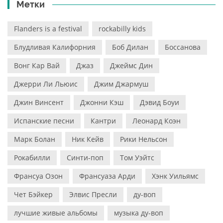
Метки
Flanders is a festival
rockabilly kids
Блудливая Калифорния
Боб Дилан
Боссанова
Вонг Кар Вай
Джаз
Джеймс Дин
Джерри Ли Льюис
Джим Джармуш
Джин Винсент
Джонни Кэш
Дэвид Боуи
Испанские песни
Кантри
Леонард Коэн
Марк Болан
Ник Кейв
Рики Нельсон
Рокабилли
Синти-поп
Том Уэйтс
Франсуа Озон
Франсуаза Арди
Хэнк Уильямс
Чет Бэйкер
Элвис Пресли
ду-воп
лучшие живые альбомы
музыка ду-воп