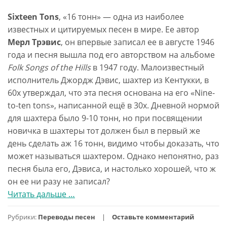
Sixteen Tons
, «16 тонн» — одна из наиболее
известных и цитируемых песен в мире. Ее автор
Мерл Трэвис
, он впервые записал ее в августе 1946
года и песня вышла под его авторством на альбоме
Folk Songs of the Hills
в 1947 году. Малоизвестный
исполнитель Джордж Дэвис, шахтер из Кентукки, в
60х утверждал, что эта песня основана на его «Nine-
to-ten tons», написанной ещё в 30х. Дневной нормой
для шахтера было 9-10 тонн, но при посвящении
новичка в шахтеры тот должен был в первый же
день сделать аж 16 тонн, видимо чтобы доказать, что
может называться шахтером. Однако непонятно, раз
песня была его, Дэвиса, и настолько хорошей, что ж
он ее ни разу не записал?
Читать дальше
про16
…
тонн
Рубрики:
Переводы песен
Оставьте комментарий
(Sixteen