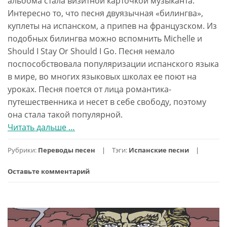
альбома стала визитной карточкой музыканта.
Интересно то, что песня двуязычная «билингва»,
куплеты на испанском, а припев на французском. Из
подобных билингва можно вспомнить Michelle и
Should I Stay Or Should I Go. Песня немало
поспособствовала популяризации испанского языка
в мире, во многих языковых школах ее поют на
уроках. Песня поется от лица романтика-
путешественника и несет в себе свободу, поэтому
она стала такой популярной.
Читать дальше
проMe
…
Gustas
Рубрики:
Переводы песен
Тэги:
Испанские песни
Tu,
самый
Оставьте комментарий
полный
перевод
песни
Manu