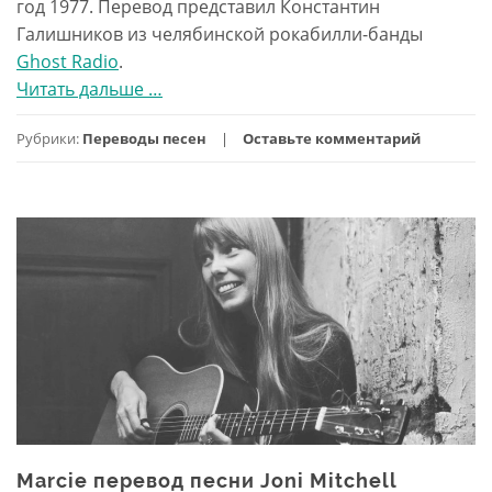
год 1977. Перевод представил Константин
Галишников из челябинской рокабилли-банды
Ghost Radio
.
Читать дальше
проПеревод
…
песни
Рубрики:
Переводы песен
Оставьте комментарий
New
York
New
York
Marcie перевод песни Joni Mitchell