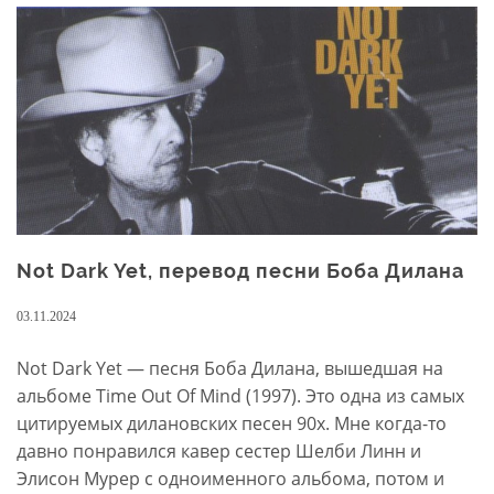
—
перевод
песни
Элвиса
Пресли
Not Dark Yet, перевод песни Боба Дилана
03.11.2024
Not Dark Yet — песня Боба Дилана, вышедшая на
альбоме Time Out Of Mind (1997). Это одна из самых
цитируемых дилановских песен 90х. Мне когда-то
давно понравился кавер сестер Шелби Линн и
Элисон Мурер с одноименного альбома, потом и