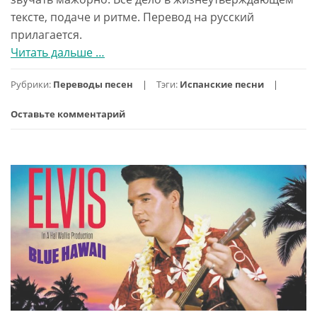
тексте, подаче и ритме. Перевод на русский
прилагается.
Читать дальше
проПесня
…
Антонио
Рубрики:
Переводы песен
Тэги:
Испанские песни
Бандераса
из
Оставьте комментарий
фильма
Отчаянный:
Cancion
Del
Mariachi