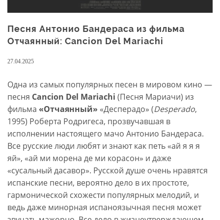
Песня Антонио Бандераса из фильма
Отчаянный: Cancion Del Mariachi
27.04.2025
Одна из самых популярных песен в мировом кино —
песня
Cancion Del Mariachi
(Песня Мариачи) из
фильма
«Отчаянный»
«Десперадо» (
Desperado
,
1995) Роберта Родригеса, прозвучавшая в
исполнении настоящего мачо Антонио Бандераса.
Все русские люди любят и знают как петь «ай я я я
яй», «ай ми морена де ми корасон» и даже
«сусальный дасавор». Русской душе очень нравятся
испанские песни, вероятно дело в их простоте,
гармонической схожести популярных мелодий, и
ведь даже минорная испаноязычная песня может
звучать мажорно. Все дело в жизнеутверждающем