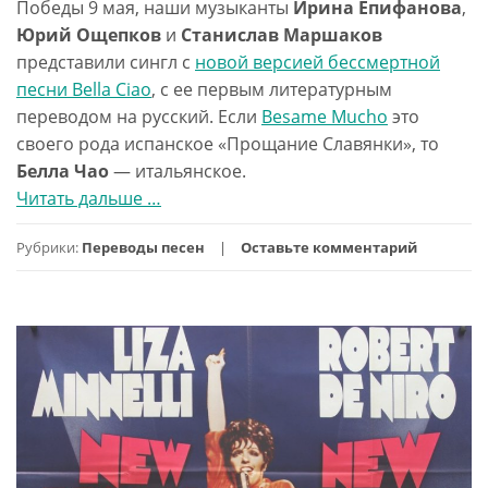
Победы 9 мая, наши музыканты
Ирина Епифанова
,
Юрий Ощепков
и
Станислав Маршаков
представили сингл с
новой версией бессмертной
песни Bella Ciao
, с ее первым литературным
переводом на русский. Если
Besame Mucho
это
своего рода испанское «Прощание Славянки», то
Белла Чао
— итальянское.
Читать дальше
проBella
…
Ciao
Рубрики:
Переводы песен
Оставьте комментарий
перевод
песни