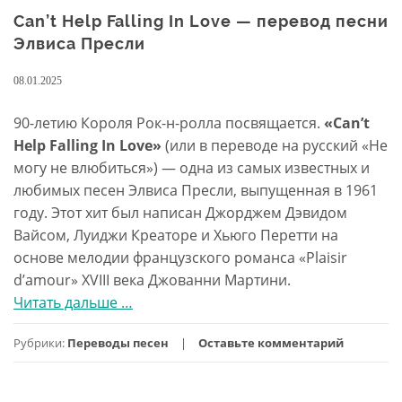
Can’t Help Falling In Love — перевод песни
Элвиса Пресли
08.01.2025
90-летию Короля Рок-н-ролла посвящается.
«Can’t
Help Falling In Love»
(или в переводе на русский «Не
могу не влюбиться») — одна из самых известных и
любимых песен Элвиса Пресли, выпущенная в 1961
году. Этот хит был написан Джорджем Дэвидом
Вайсом, Луиджи Креаторе и Хьюго Перетти на
основе мелодии французского романса «Plaisir
d’amour» XVIII века Джованни Мартини.
Читать дальше
проCan’t
…
Help
Рубрики:
Переводы песен
Оставьте комментарий
Falling
In
Love