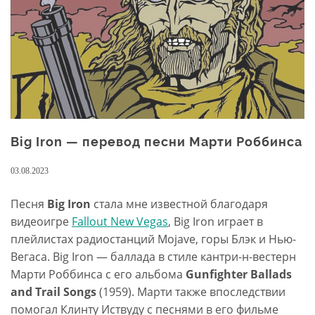
Chao
Big Iron — перевод песни Марти Роббинса
03.08.2023
Песня
Big Iron
стала мне известной благодаря
видеоигре
Fallout New Vegas
, Big Iron играет в
плейлистах радиостанций Mojave, горы Блэк и Нью-
Вегаса. Big Iron — баллада в стиле кантри-н-вестерн
Марти Роббинса с его альбома
Gunfighter Ballads
and Trail Songs
(1959). Марти также впоследствии
помогал Клинту Иствуду с песнями в его фильме