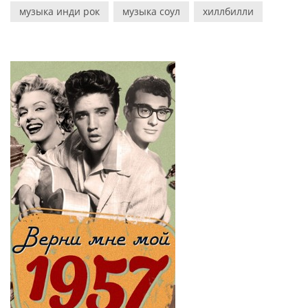
музыка инди рок
музыка соул
хиллбилли