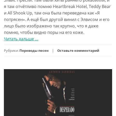
я там отчётливо помню Heartbreak Hotel, Teddy Bear
и All Shook Up, там она была переведена как «Я
потрясен». А ещё был другой винил с Элвисом и его
лицо было изображено так крупно, что я даже
помню, чтобы видно поры на его коже.
Читать дальше
проAll
…
Shook
Рубрики:
Переводы песен
Оставьте комментарий
Up
—
перевод
песни
Элвиса
Пресли