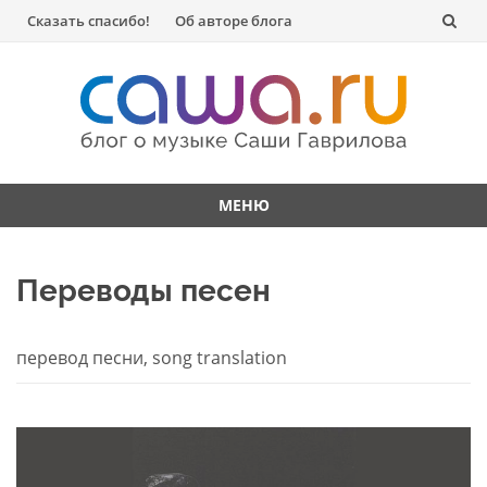
Перейти
Сказать спасибо!
Об авторе блога
к
содержанию
МЕНЮ
Перейти
к
Переводы песен
содержанию
перевод песни, song translation