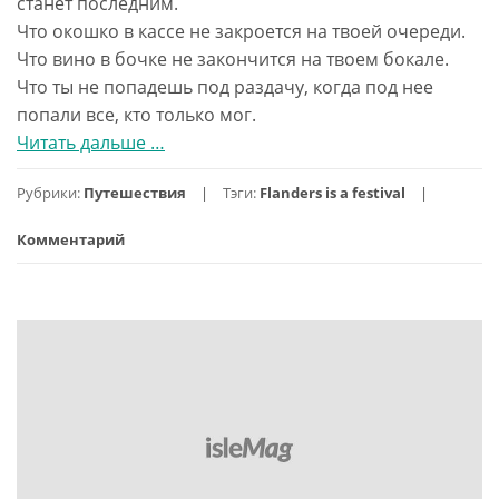
станет последним.
Что окошко в кассе не закроется на твоей очереди.
Что вино в бочке не закончится на твоем бокале.
Что ты не попадешь под раздачу, когда под нее
попали все, кто только мог.
Читать дальше
проФландрия.
…
День
Рубрики:
Путешествия
Тэги:
Flanders is a festival
5.
Гент
Комментарий