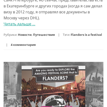
в Екатеринбурге и других городах (когда я сам делал
визу в 2012 году, я отправлял все документы в
Москву через DHL).
Читать дальше
проКак
…
оформить
Рубрики:
Новости
,
Путешествия
Тэги:
Flanders is a festival
визу
в
4 комментария
Бельгию
из
Екатеринбурга