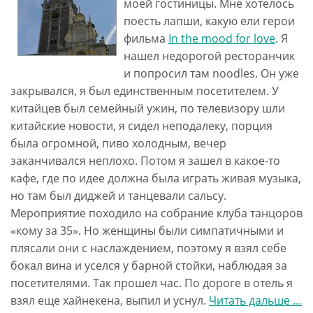
моей гостиницы. Мне хотелось
поесть лапши, какую ели герои
фильма
In the mood for love
. Я
нашел недорогой ресторанчик
и попросил там noodles. Он уже
закрывался, я был единственным посетителем. У
китайцев был семейный ужин, по телевизору шли
китайские новости, я сидел неподалеку, порция
была огромной, пиво холодным, вечер
заканчивался неплохо. Потом я зашел в какое-то
кафе, где по идее должна была играть живая музыка,
но там был диджей и танцевали сальсу.
Мероприятие походило на собрание клуба танцоров
«кому за 35». Но женщины были симпатичными и
плясали они с наслаждением, поэтому я взял себе
бокал вина и уселся у барной стойки, наблюдая за
посетителями. Так прошел час. По дороге в отель я
взял еще хайнекена, выпил и уснул.
Читать дальше
про
…