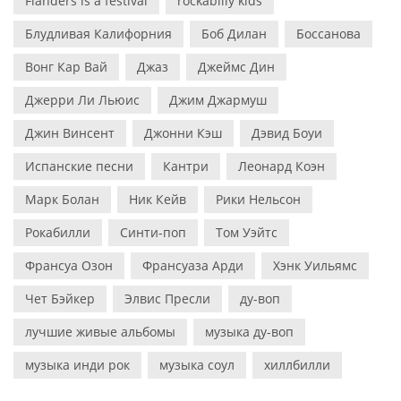
Flanders is a festival
rockabilly kids
Блудливая Калифорния
Боб Дилан
Боссанова
Вонг Кар Вай
Джаз
Джеймс Дин
Джерри Ли Льюис
Джим Джармуш
Джин Винсент
Джонни Кэш
Дэвид Боуи
Испанские песни
Кантри
Леонард Коэн
Марк Болан
Ник Кейв
Рики Нельсон
Рокабилли
Синти-поп
Том Уэйтс
Франсуа Озон
Франсуаза Арди
Хэнк Уильямс
Чет Бэйкер
Элвис Пресли
ду-воп
лучшие живые альбомы
музыка ду-воп
музыка инди рок
музыка соул
хиллбилли