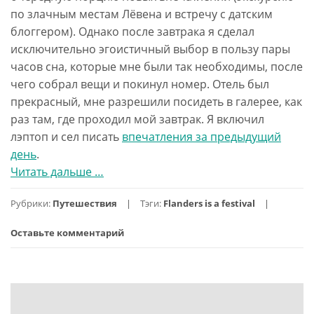
по злачным местам Лёвена и встречу с датским
блоггером). Однако после завтрака я сделал
исключительно эгоистичный выбор в пользу пары
часов сна, которые мне были так необходимы, после
чего собрал вещи и покинул номер. Отель был
прекрасный, мне разрешили посидеть в галерее, как
раз там, где проходил мой завтрак. Я включил
лэптоп и сел писать
впечатления за предыдущий
день
.
Читать дальше
проБельгия.
…
День
Рубрики:
Путешествия
Тэги:
Flanders is a festival
4.
Гент
Оставьте комментарий