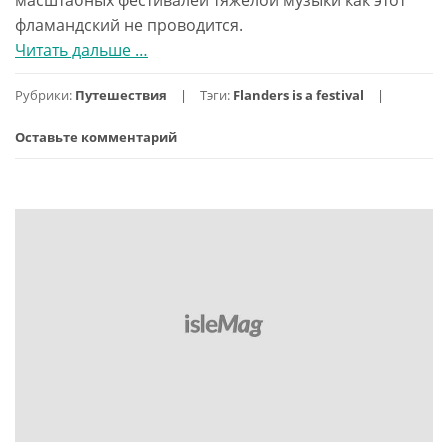
фламандский не проводится.
Читать дальше
проФландрия,
…
день
Рубрики:
Путешествия
Тэги:
Flanders is a festival
2.
Graspop
Оставьте комментарий
Metal
Meeting
2012