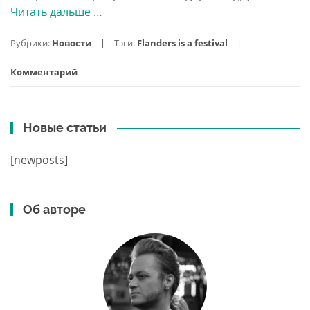
Читать дальше
проПриглашение
…
от
Рубрики:
Новости
Тэги:
Flanders is a festival
Tourism
Flanders
Комментарий
посетить
летние
музыкальные
Новые статьи
фестивали
в
[newposts]
Бельгии
Об авторе