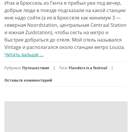
Итак в Брюссель из Гента я прибыл уже под вечер,
добрые люди в поезде подсказали на какой станции
мне надо сойти (а их в Брюсселе как минимум 3 —
северная Noordstation, центральная Centraal Station
и южная Zuidstation), чтобы сесть на метро и
быстрее добраться до отеля. Мой отель назывался
Vintage и располагался около станции метро Louiza.
Читать дальше
проФландрия.
…
День
Рубрики:
Путешествия
Тэги:
Flanders is a festival
6.
Брюссель
Оставьте комментарий