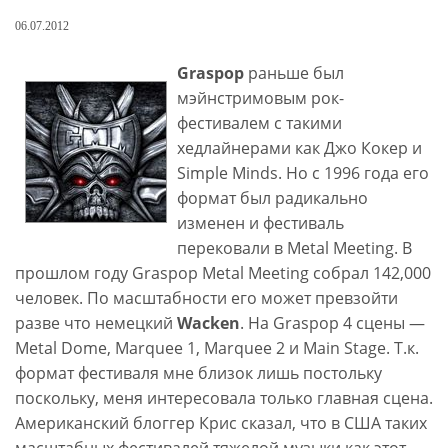
06.07.2012
Graspop
раньше был
мэйнстримовым рок-
фестивалем с такими
хедлайнерами как Джо Кокер и
Simple Minds. Но с 1996 года его
формат был радикально
изменен и фестиваль
перековали в Metal Meeting. В
прошлом году Graspop Metal Meeting собрал 142,000
человек. По масштабности его может превзойти
разве что немецкий
Wacken
. На Graspop 4 сцены —
Metal Dome, Marquee 1, Marquee 2 и Main Stage. Т.к.
формат фестиваля мне близок лишь постольку
поскольку, меня интересовала только главная сцена.
Американский блоггер Крис сказал, что в США таких
масштабных фестивалей тяжелой музыки как этот