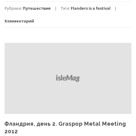
Де
Рубрики:
Путешествия
Тэги:
Flanders is a festival
3.
Лёв
Комментарий
Фландрия, день 2. Graspop Metal Meeting
2012