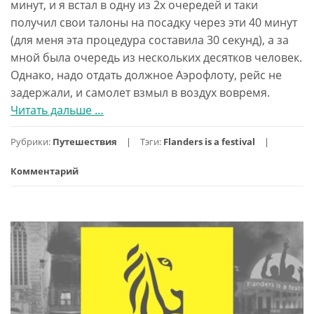
минут, и я встал в одну из 2х очередей и таки
получил свои талоны на посадку через эти 40 минут
(для меня эта процедура составила 30 секунд), а за
мной была очередь из нескольких десятков человек.
Однако, надо отдать должное Аэрофлоту, рейс не
задержали, и самолет взмыл в воздух вовремя.
Читать дальше
проПутешествие
…
в
Рубрики:
Путешествия
Тэги:
Flanders is a festival
Бельгию.
День
Комментарий
1й.
Антверпен