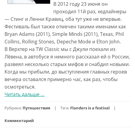
В 2012 году 23 июня он
проходил 11й раз, хедлайнеры
— Стинг и Ленни Кравиц, оба тут уже не впервые.
Фестиваль был также отмечен такими именами как
Bryan Adams (2011), Simple Minds (2011), Texas, Phil
Collins, Rolling Stones, Depeche Mode и Elton John.
В Верхтер на TW Classic мы с Джули поехали из
Лёвена, в автобусе я немного рассказал ей о России,
развеял несколько старых мифов и снабдил новыми.
Когда мы прибыли, до выступления главных героев
вечера оставался примерно час, как раз, чтобы
осмотреться.
Читать дальше
проБельгия.
…
День
Рубрики:
Путешествия
Тэги:
Flanders is a festival
3.
TW
Комментарий
Classic
2012