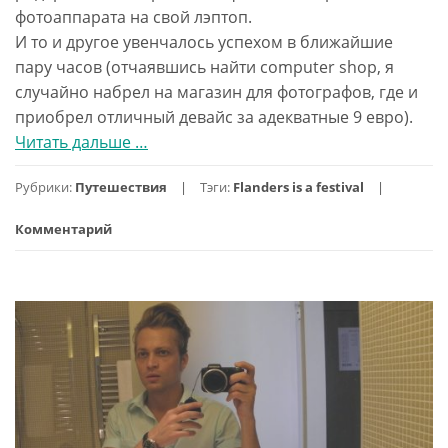
фотоаппарата на свой лэптоп.
И то и другое увенчалось успехом в ближайшие
пару часов (отчаявшись найти computer shop, я
случайно набрел на магазин для фотографов, где и
приобрел отличный девайс за адекватные 9 евро).
Читать дальше
проФландрия,
…
день
Рубрики:
Путешествия
Тэги:
Flanders is a festival
2.
Прогулка
Комментарий
по
Антверпену