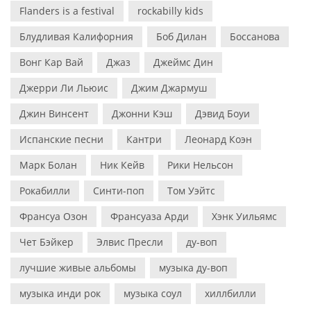
Flanders is a festival
rockabilly kids
Блудливая Калифорния
Боб Дилан
Боссанова
Вонг Кар Вай
Джаз
Джеймс Дин
Джерри Ли Льюис
Джим Джармуш
Джин Винсент
Джонни Кэш
Дэвид Боуи
Испанские песни
Кантри
Леонард Коэн
Марк Болан
Ник Кейв
Рики Нельсон
Рокабилли
Синти-поп
Том Уэйтс
Франсуа Озон
Франсуаза Арди
Хэнк Уильямс
Чет Бэйкер
Элвис Пресли
ду-воп
лучшие живые альбомы
музыка ду-воп
музыка инди рок
музыка соул
хиллбилли