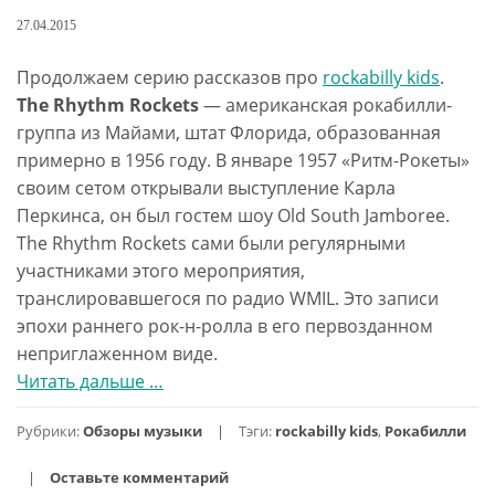
27.04.2015
Продолжаем серию рассказов про
rockabilly kids
.
The Rhythm Rockets
— американская рокабилли-
группа из Майами, штат Флорида, образованная
примерно в 1956 году. В январе 1957 «Ритм-Рокеты»
своим сетом открывали выступление Карла
Перкинса, он был гостем шоу Old South Jamboree.
The Rhythm Rockets сами были регулярными
участниками этого мероприятия,
транслировавшегося по радио WMIL. Это записи
эпохи раннего рок-н-ролла в его первозданном
неприглаженном виде.
Читать дальше
проRay
…
Pate
Рубрики:
Обзоры музыки
Тэги:
rockabilly kids
,
Рокабилли
&
The
Оставьте комментарий
Rhythm