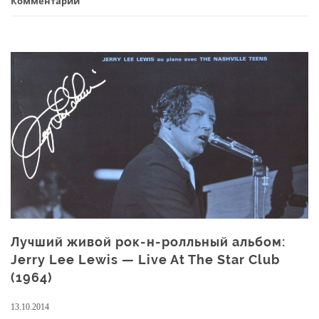
Комментарий
Rhythm
Rockers
—
Wildest
Cats
In
Town
(2003),
лучший
тедди-
бой
рок-
н-
ролл
Лучший живой рок-н-ролльный альбом:
Jerry Lee Lewis — Live At The Star Club
(1964)
13.10.2014