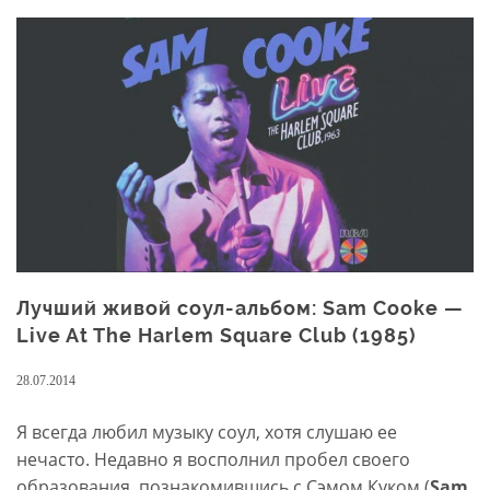
Jerry
Lee
Lewis
—
Live
At
The
Star
Club
(1964)
Лучший живой соул-альбом: Sam Cooke —
Live At The Harlem Square Club (1985)
28.07.2014
Я всегда любил музыку соул, хотя слушаю ее
нечасто. Недавно я восполнил пробел своего
образования, познакомившись с Сэмом Куком (
Sam