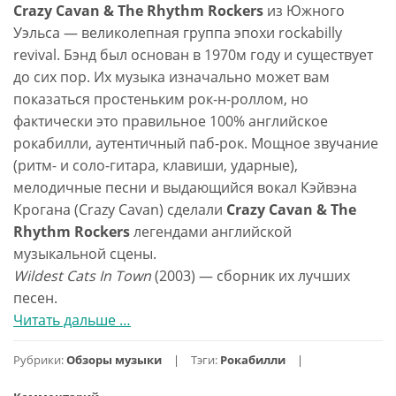
Crazy Cavan & The Rhythm Rockers
из Южного
Уэльса — великолепная группа эпохи rockabilly
revival. Бэнд был основан в 1970м году и существует
до сих пор. Их музыка изначально может вам
показаться простеньким рок-н-роллом, но
фактически это правильное 100% английское
рокабилли, аутентичный паб-рок. Мощное звучание
(ритм- и соло-гитара, клавиши, ударные),
мелодичные песни и выдающийся вокал Кэйвэна
Крогана (Crazy Cavan) сделали
Crazy Cavan & The
Rhythm Rockers
легендами английской
музыкальной сцены.
Wildest Cats In Town
(2003) — сборник их лучших
песен.
Читать дальше
проCrazy
…
Cavan
Рубрики:
Обзоры музыки
Тэги:
Рокабилли
&
The