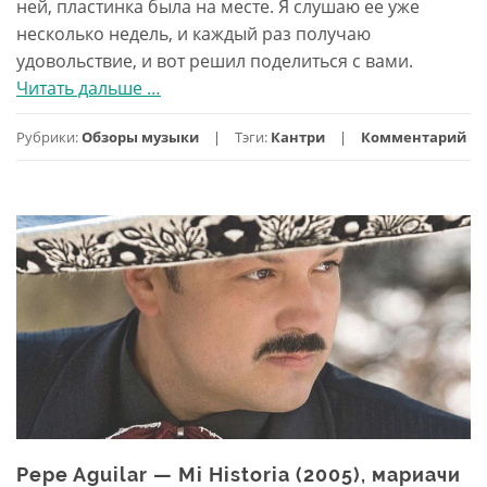
ней, пластинка была на месте. Я слушаю ее уже
несколько недель, и каждый раз получаю
удовольствие, и вот решил поделиться с вами.
Читать дальше
проLinda
…
Ronstadt
Рубрики:
Обзоры музыки
Тэги:
Кантри
Комментарий
—
Greatest
Hits
(1976),
мультиплатиновый
альбом
кантри-
рока
Pepe Aguilar — Mi Historia (2005), мариачи