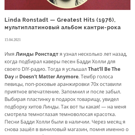
Linda Ronstadt — Greatest Hits (1976),
мультиплатиновый альбом кантри-рока
15.04.2021
Имя
Линды Ронстадт
я узнал несколько лет назад,
когда подбирал каверы песен Бадди Холли для
своего DIY-радио. Тогда я услышал
That’ll Be The
Day
и
Doesn’t Matter Anymore
. Тембр голоса
певицы, поп-роковые аранжировки 70х оставили
приятное впечатление. Запомнил и после забыл.
Выбирая пластинку в подарок товарищу, увидел
подборку хитов Линды. Так вот ты какая! — на меня
смотрела темноглазая темноволосая красотка.
Песни Бадди Холли были в наличии. Через месяц я
снова зашёл в виниловый магазин, помня именно о