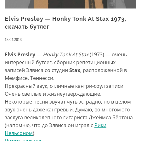
Elvis Presley — Honky Tonk At Stax 1973,
скачать бутлег
13.04.2013
Elvis Presley
—
Honky Tonk At Stax
(1973) — очень
интересный бутлег, сборник репетиционных
записей Элвиса со студии
Stax
, расположенной в
Мемфисе, Теннесси.
Прекрасный звук, отличные кантри-соул записи.
Очень светлые и жизнеутверждающие.
Некоторые песни звучат чуть эстрадно, но в целом
звук очень даже кантрёвый. Думаю, во многом это
заслуга великолепного гитариста Джеймса Бёртона
(напомню, что до Элвиса он играл с
Рики
Нельсоном
).
Читать дальше
проElvis
…