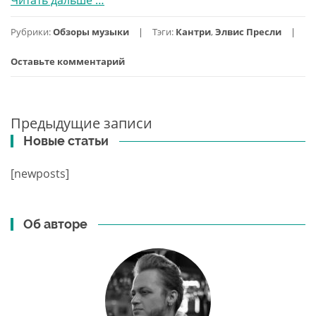
Presley
Рубрики:
Обзоры музыки
Тэги:
Кантри
,
Элвис Пресли
—
Honky
Оставьте комментарий
Tonk
At
Stax
Предыдущие записи
1973,
Навигация
Новые статьи
скачать
по
бутлег
записям
[newposts]
Об авторе