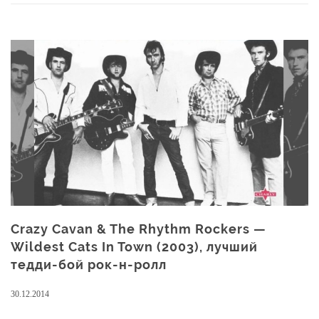
Rockets.
Дети
в
рокабилли,
часть
5
Crazy Cavan & The Rhythm Rockers —
Wildest Cats In Town (2003), лучший
тедди-бой рок-н-ролл
30.12.2014