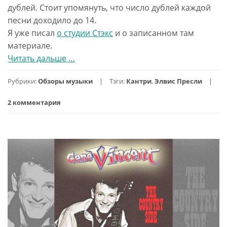
дублей. Стоит упомянуть, что число дублей каждой
песни доходило до 14.
Я уже писал
о студии Стэкс
и о записанном там
материале.
Читать дальше
проElvis
…
Presley
Рубрики:
Обзоры музыки
Тэги:
Кантри
,
Элвис Пресли
—
Elvis
2 комментария
At
Stax
(2013)
лучший
бутлег
Элвиса