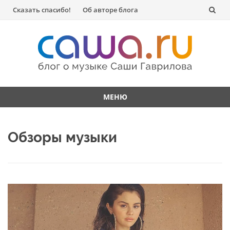
Перейти
Сказать спасибо!
Об авторе блога
к
содержанию
МЕНЮ
Перейти
к
Обзоры музыки
содержанию