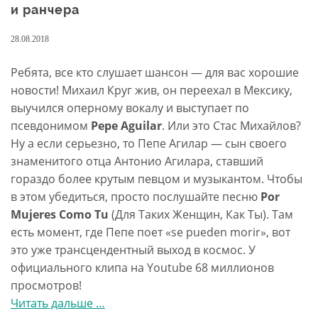
и ранчера
28.08.2018
Ребята, все кто слушает шансон — для вас хорошие
новости! Михаил Круг жив, он переехал в Мексику,
выучился оперному вокалу и выступает по
псевдонимом
Pepe Aguilar
. Или это Стас Михайлов?
Ну а если серьезно, то Пепе Агилар — сын своего
знаменитого отца Антонио Агилара, ставший
гораздо более крутым певцом и музыкантом. Чтобы
в этом убедиться, просто послушайте песню
Por
Mujeres Como Tu
(Для Таких Женщин, Как Ты). Там
есть момент, где Пепе поет «se pueden morir», вот
это уже трансцендентный выход в космос. У
официального клипа на Youtube 68 миллионов
просмотров!
Читать дальше
проPepe
…