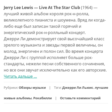
Jerry Lee Lewis — Live At The Star Club
(1964) —
лучший живой альбом короля рок-н-ролла,
великолепного пианиста и шоумена. Вряд ли когда-
либо еще был записан такой горячий и
энергетический рок-н-ролльный концерт.
Джерри Ли демонстрирует свой высочайший класс
зрелого музыканта и звезды первой величины, он
молод, энергичен и полон сил. Во время концерта
Джерри Ли с группой исполняет больше рок-
стандарты, нежели песни собственного сочинения,
но все они звучат исключительно как его авторские.
Читать дальше
проЛучший
…
живой
Рубрики:
Обзоры музыки
Тэги:
Джерри Ли Льюис
,
лучшие
рок-
н-
живые альбомы
,
Рокабилли
Оставьте комментарий
ролльный
альбом: