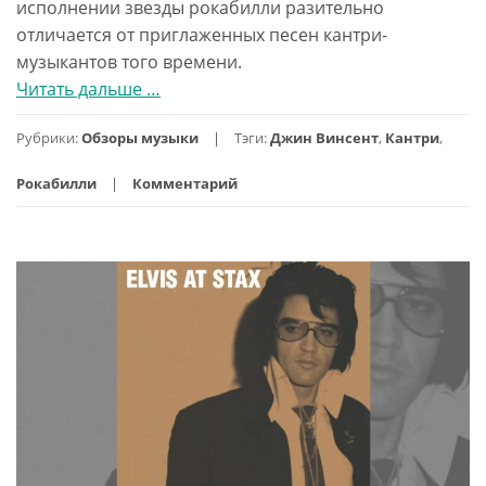
исполнении звезды рокабилли разительно
отличается от приглаженных песен кантри-
музыкантов того времени.
Читать дальше
проGene
…
Vincent
Рубрики:
Обзоры музыки
Тэги:
Джин Винсент
,
Кантри
,
—
The
Рокабилли
Комментарий
Country
Side,
кантри-
песни
Джина
Винсента