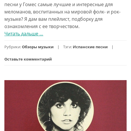
песни у Гомес самые лучшие и интересные для
меломанов, воспитанных на мировой фолк- и рок-
музыке? Я дам вам плейлист, подборку для
ознакомления с ее творчеством.
Читать дальше
проСелена
…
Гомес:
Рубрики:
Обзоры музыки
Тэги:
Испанские песни
лучшие
песни
Оставьте комментарий
для
знакомства