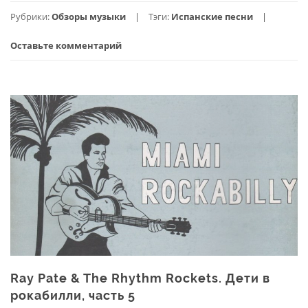
Aguilar
Рубрики:
Обзоры музыки
Тэги:
Испанские песни
—
Mi
Оставьте комментарий
Historia
(2005),
мариачи
и
ранчера
Ray Pate & The Rhythm Rockets. Дети в
рокабилли, часть 5