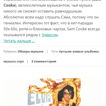
Cooke
), великолепным музыкантом, чья музыка
никого не сможет оставить равнодушным.
Абсолютно всем надо слушать Сэма, потому что он
гениален. Интересен тот факт, что в хит-парадах
50х-60х, ритм-н-блюзовых чартах, Sam Cooke всегда
оказывался рядом с
Элвисом
.
Читать дальше
проЛучший
…
живой
Рубрики:
Обзоры музыки
Тэги:
лучшие живые альбомы
,
соул-
альбом:
музыка соул
3 комментария
Sam
Cooke
—
Live
At
The
Harlem
Square