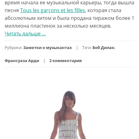
время начала ее музыкальной карьеры, тогда вышла
песня
Tous les garçons et les filles
, которая стала
абсолютным хитом и была продана тиражом более 1
миллиона пластинок за несколько месяцев.
Читать дальше
проБоб
…
Дилан
Рубрики:
Заметки о музыкантах
Тэги:
Боб Дилан
,
и
Франсуаза
Франсуаза Арди
2 комментария
Арди