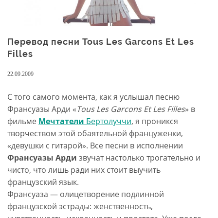
Перевод песни Tous Les Garcons Et Les
Filles
22.09.2009
С того самого момента, как я услышал песню
Франсуазы Арди «
Tous Les Garcons Et Les Filles
» в
фильме
Мечтатели
Бертолуччи
, я проникся
творчеством этой обаятельной француженки,
«девушки с гитарой». Все песни в исполнении
Франсуазы Арди
звучат настолько трогательно и
чисто, что лишь ради них стоит выучить
французский язык.
Франсуаза — олицетворение подлинной
французской эстрады: женственность,