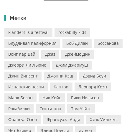
Метки
Flanders is a festival
rockabilly kids
Блудливая Калифорния
Боб Дилан
Боссанова
Вонг Кар Вай
Джаз
Джеймс Дин
Джерри Ли Льюис
Джим Джармуш
Джин Винсент
Джонни Кэш
Дэвид Боуи
Испанские песни
Кантри
Леонард Коэн
Марк Болан
Ник Кейв
Рики Нельсон
Рокабилли
Синти-поп
Том Уэйтс
Франсуа Озон
Франсуаза Арди
Хэнк Уильямс
Чет Бэйкер
Элвис Пресли
ду-воп