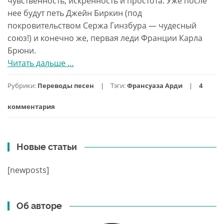
чувственность, искренность и простота. Уже после
нее будут петь Джейн Биркин (под
покровительством Сержа Гинзбура — чудесный
союз!) и конечно же, первая леди Франции Карла
Брюни.
Читать дальше
проПеревод
…
песни
Рубрики:
Переводы песен
Тэги:
Франсуаза Арди
4
Tous
Les
комментария
Garcons
Et
Les
Новые статьи
Filles
[newposts]
Об авторе