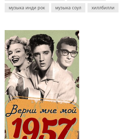
музыка инди рок
музыка соул
хиллбилли