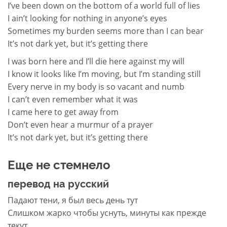
I’ve been down on the bottom of a world full of lies
I ain’t looking for nothing in anyone’s eyes
Sometimes my burden seems more than I can bear
It’s not dark yet, but it’s getting there
I was born here and I’ll die here against my will
I know it looks like I’m moving, but I’m standing still
Every nerve in my body is so vacant and numb
I can’t even remember what it was
I came here to get away from
Don’t even hear a murmur of a prayer
It’s not dark yet, but it’s getting there
Еще не стемнело
перевод на русский
Падают тени, я был весь день тут
Слишком жарко чтобы уснуть, минуты как прежде
текут