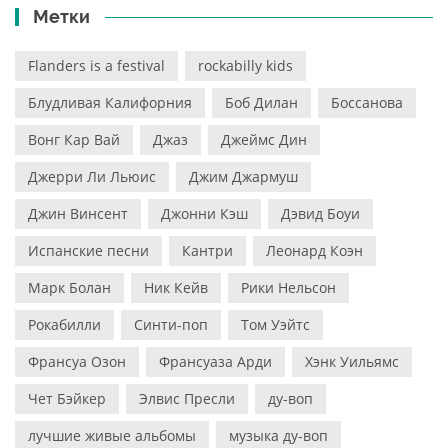
Метки
Flanders is a festival
rockabilly kids
Блудливая Калифорния
Боб Дилан
Боссанова
Вонг Кар Вай
Джаз
Джеймс Дин
Джерри Ли Льюис
Джим Джармуш
Джин Винсент
Джонни Кэш
Дэвид Боуи
Испанские песни
Кантри
Леонард Коэн
Марк Болан
Ник Кейв
Рики Нельсон
Рокабилли
Синти-поп
Том Уэйтс
Франсуа Озон
Франсуаза Арди
Хэнк Уильямс
Чет Бэйкер
Элвис Пресли
ду-воп
лучшие живые альбомы
музыка ду-воп