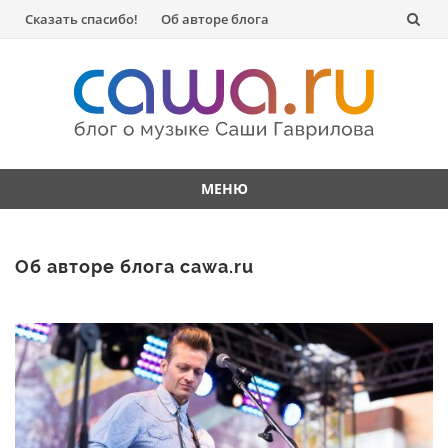
Перейти
Сказать спасибо!
Об авторе блога
к
содержанию
МЕНЮ
Перейти
к
Об авторе блога cawa.ru
содержанию