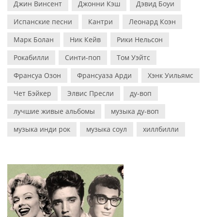
Джин Винсент
Джонни Кэш
Дэвид Боуи
Испанские песни
Кантри
Леонард Коэн
Марк Болан
Ник Кейв
Рики Нельсон
Рокабилли
Синти-поп
Том Уэйтс
Франсуа Озон
Франсуаза Арди
Хэнк Уильямс
Чет Бэйкер
Элвис Пресли
ду-воп
лучшие живые альбомы
музыка ду-воп
музыка инди рок
музыка соул
хиллбилли