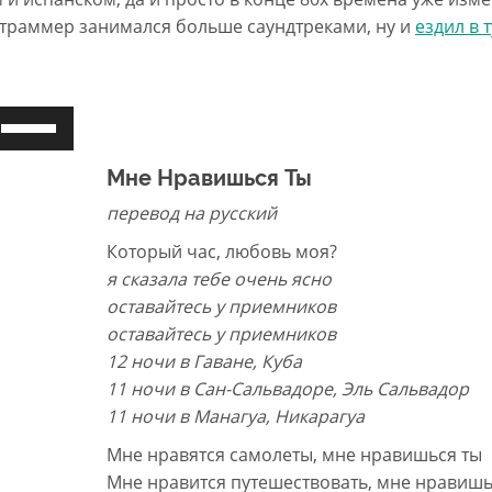
 Страммер занимался больше саундтреками, ну и
ездил в 
Используйте
клавиши
вверх/
Мне Нравишься Ты
вниз,
перевод на русский
чтобы
Который час, любовь моя?
увеличить
я сказала тебе очень ясно
или
оставайтесь у приемников
уменьшить
оставайтесь у приемников
громкость.
12 ночи в Гаване, Куба
11 ночи в Сан-Сальвадоре, Эль Сальвадор
11 ночи в Манагуа, Никарагуа
Мне нравятся самолеты, мне нравишься ты
Мне нравится путешествовать, мне нравишь