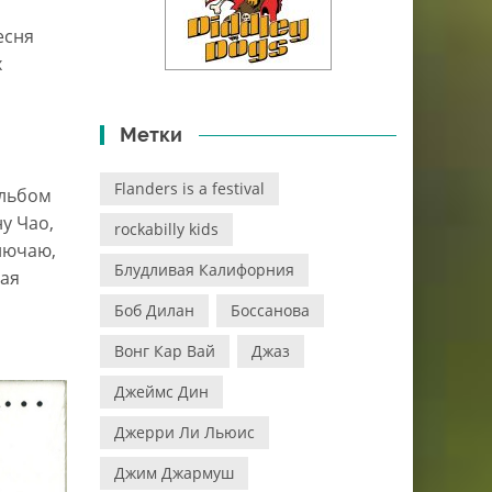
есня
х
Метки
Flanders is a festival
альбом
у Чао,
rockabilly kids
ключаю,
Блудливая Калифорния
ная
Боб Дилан
Боссанова
Вонг Кар Вай
Джаз
Джеймс Дин
Джерри Ли Льюис
Джим Джармуш