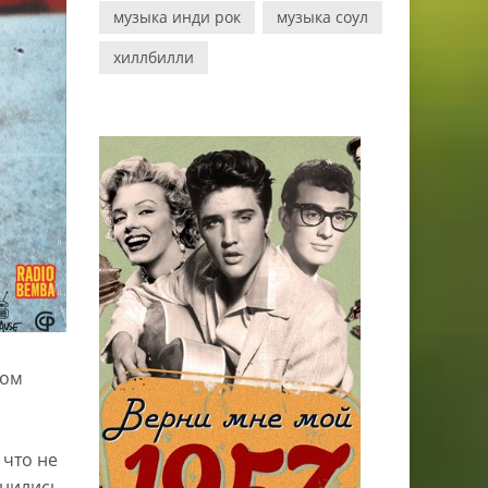
музыка инди рок
музыка соул
хиллбилли
том
 что не
енились,