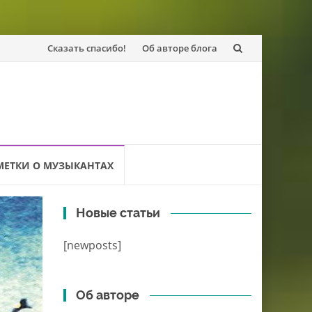
Перейти
Сказать спасибо!
Об авторе блога
к
содержанию
МЕТКИ О МУЗЫКАНТАХ
Новые статьи
[newposts]
Об авторе