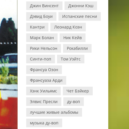
Джин Винсент
Джонни Кэш
Дэвид Боуи
Испанские песни
Кантри
Леонард Коэн
Марк Болан
Ник Кейв
Рики Нельсон
Рокабилли
Синти-поп
Том Уэйтс
Франсуа Озон
Франсуаза Арди
Хэнк Уильямс
Чет Бэйкер
Элвис Пресли
ду-воп
лучшие живые альбомы
музыка ду-воп