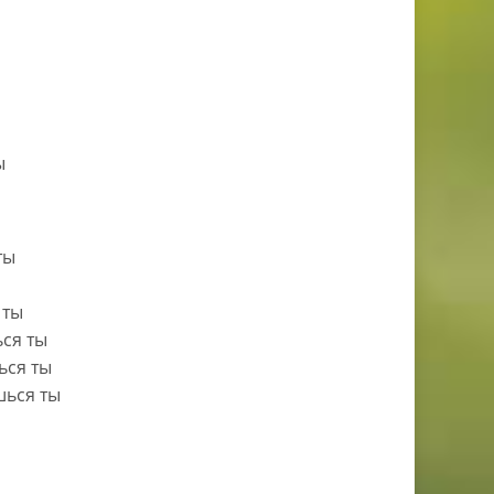
ы
ты
 ты
ся ты
ься ты
шься ты