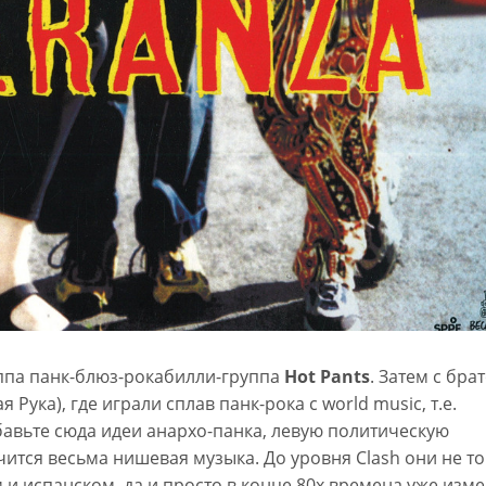
уппа панк-блюз-рокабилли-группа
Hot Pants
. Затем с бра
я Рука), где играли сплав панк-рока с world music, т.е.
обавьте сюда идеи анархо-панка, левую политическую
ится весьма нишевая музыка. До уровня Clash они не то
 и испанском, да и просто в конце 80х времена уже изм