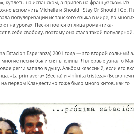
», куплеты на испанском, а припев на французском. Из
но вспомнить Michelle и Should I Stay Or Should I Go. П
ала популяризации испанского языка в мире, во многи
оют на уроках. Песня поется от лица романтика-
ет в себе свободу, поэтому она стала такой популярной.
ma Estacion Esperanza) 2001 года — это второй сольный 
а многие песни были сняты клипы. Я впервые узнал о Ман
довое регги запало в душу. Альбом классный, если его в
а. «La primavera» (Весна) и «Infinita tristeza» (Бесконеч
 на первом Кландестино тоже было много хитов, как то