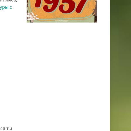
туры с
ся ты