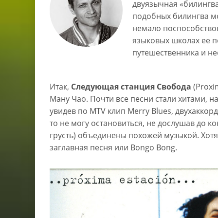
двуязычная «билингва
подобных билингва мож
немало поспособствов
языковых школах ее п
путешественника и нес
Итак,
Следующая станция Свобода
(Proxi
Ману Чао. Почти все песни стали хитами, н
увидев по MTV клип Merry Blues, двухаккор
то не могу остановиться, не дослушав до конц
грусть) объединены похожей музыкой. Хотя
заглавная песня или Bongo Bong.