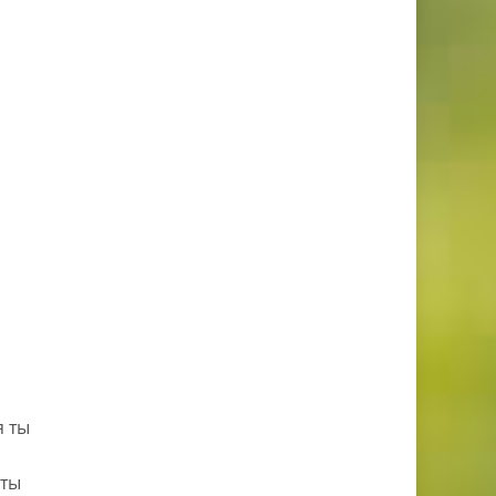
я ты
ы
 ты