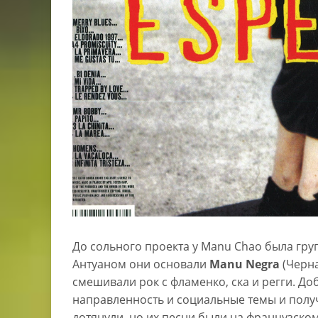
До сольного проекта у Manu Chao была гр
Антуаном они основали
Manu Negra
(Черна
смешивали рок с фламенко, ска и регги. Д
направленность и социальные темы и получ
дотянули, но их песни были на французском