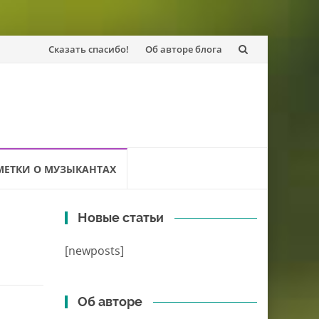
Перейти
Сказать спасибо!
Об авторе блога
к
содержанию
МЕТКИ О МУЗЫКАНТАХ
Новые статьи
[newposts]
Об авторе