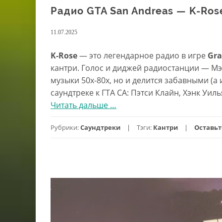
Радио GTA San Andreas — K-Ros
11.07.2025
K-Rose
— это легендарное радио в игре
Gra
кантри. Голос и диджей радиостанции — Мэ
музыки 50х-80х, но и делится забавными (а
саундтреке к ГТА СА: Пэтси Клайн, Хэнк Уиль
Читать дальше
проРадио
…
GTA
Рубрики:
Саундтреки
Тэги:
Кантри
Оставь
San
Andreas
—
K-
Rose
Country