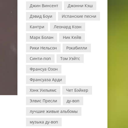
Джин Винсент
Джонни Кэш
Дэвид Боуи
Испанские песни
Кантри
Леонард Коэн
Марк Болан
Ник Кейв
Рики Нельсон
Рокабилли
Синти-поп
Том Уэйтс
Франсуа Озон
Франсуаза Арди
Хэнк Уильямс
Чет Бэйкер
Элвис Пресли
ду-воп
лучшие живые альбомы
музыка ду-воп