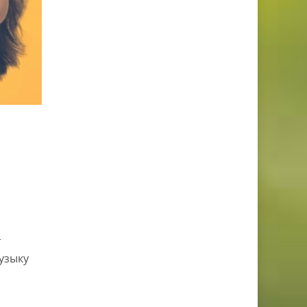
т
Музыку