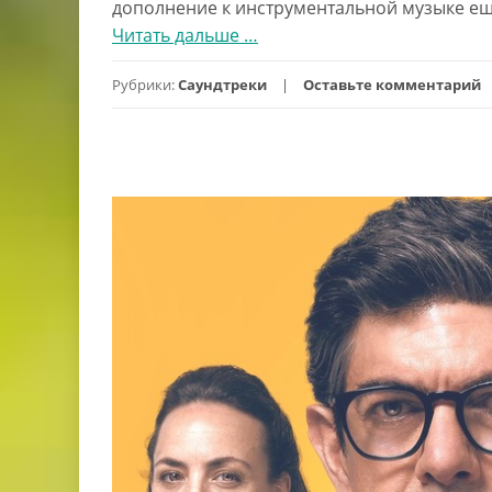
дополнение к инструментальной музыке еще
Читать дальше
проОчи
…
(2025)
Рубрики:
Саундтреки
Оставьте комментарий
отзыв,
саундтрек
и
песни
из
фильма