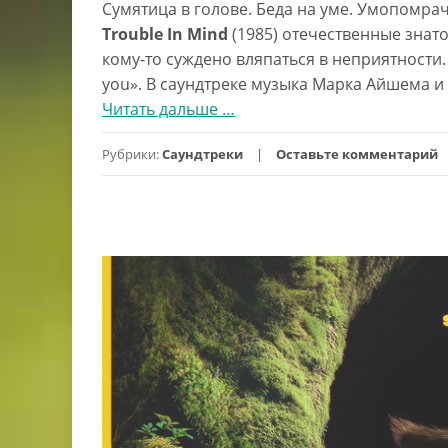
Сумятица в голове. Беда на уме. Умопомра
Trouble In Mind
(1985) отечественные знат
кому-то суждено вляпаться в неприятности. К
you». В саундтреке музыка Марка Айшема 
Читать дальше
проTrouble
…
In
Рубрики:
Саундтреки
Оставьте комментарий
Mind
(1985)
саундтрек
к
фильму