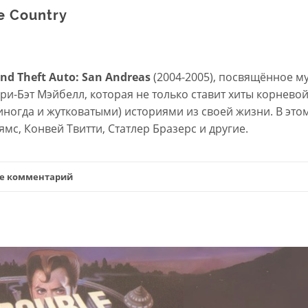
e Country
nd Theft Auto: San Andreas
(2004-2005), посвящённое м
ри-Бэт Мэйбелл, которая не только ставит хиты корнево
 иногда и жутковатыми) историями из своей жизни. В это
ямс, Конвей Твитти, Статлер Бразерс и другие.
те комментарий