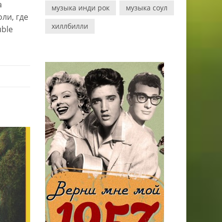
а
музыка инди рок
музыка соул
ли, где
хиллбилли
uble