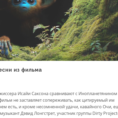
песни из фильма
режиссера Исайи Саксона сравнивают с Инопланетянином 
фильм не заставляет сопереживать, как цитируемый им
нем есть, и кроме несомненной удачи, кавайного Очи, е
узыкант Дэвид Лонгстрет, участник группы Dirty Project