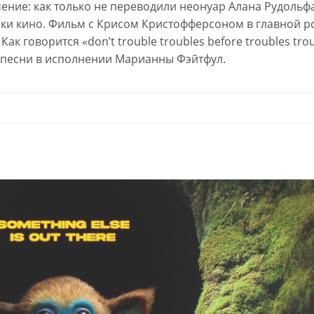
чение: как только не переводили неонуар Алана Рудольф
оки кино. Фильм с Крисом Кристофферсоном в главной ро
ак говорится «don’t trouble troubles before troubles tro
и песни в исполнении Марианны Фэйтфул.