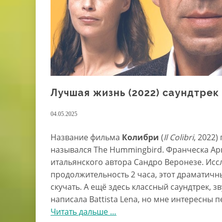
Лучшая жизнь (2022) саундтрек
04.05.2025
Название фильма
Колибри
(
Il Colibri
, 2022)
назывался The Hummingbird. Франческа Ар
итальянского автора Сандро Веронезе. Ис
продолжительность 2 часа, этот драматичны
скучать. А ещё здесь классный саундтрек, з
написала Battista Lena, но мне интересны п
Читать дальше
проЛучшая
…