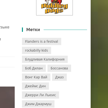
узыке
Метки
й
м
Flanders is a festival
rockabilly kids
Блудливая Калифорния
Боб Дилан
Боссанова
Вонг Кар Вай
Джаз
Джеймс Дин
Джерри Ли Льюис
Джим Джармуш