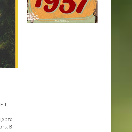
E.T.
ще это
ors. В