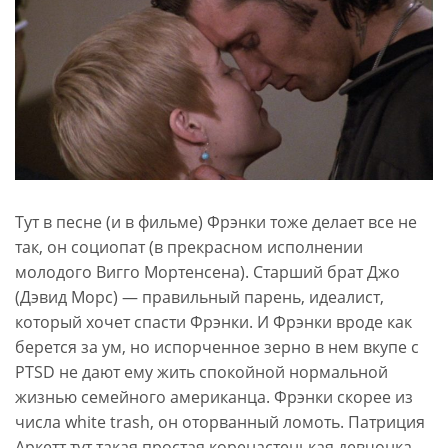
Тут в песне (и в фильме) Фрэнки тоже делает все не
так, он социопат (в прекрасном исполнении
молодого Вигго Мортенсена). Старший брат Джо
(Дэвид Морс) — правильный парень, идеалист,
который хочет спасти Фрэнки. И Фрэнки вроде как
берется за ум, но испорченное зерно в нем вкупе с
PTSD не дают ему жить спокойной нормальной
жизнью семейного американца. Фрэнки скорее из
числа white trash, он оторванный ломоть. Патриция
Аркетт тут такая простая коренастенькая девчонка.