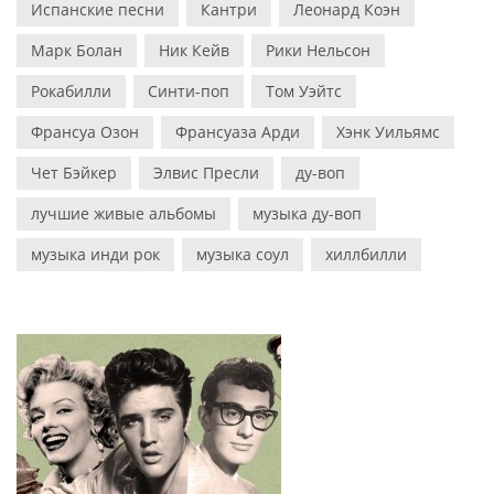
Испанские песни
Кантри
Леонард Коэн
Марк Болан
Ник Кейв
Рики Нельсон
Рокабилли
Синти-поп
Том Уэйтс
Франсуа Озон
Франсуаза Арди
Хэнк Уильямс
Чет Бэйкер
Элвис Пресли
ду-воп
лучшие живые альбомы
музыка ду-воп
музыка инди рок
музыка соул
хиллбилли