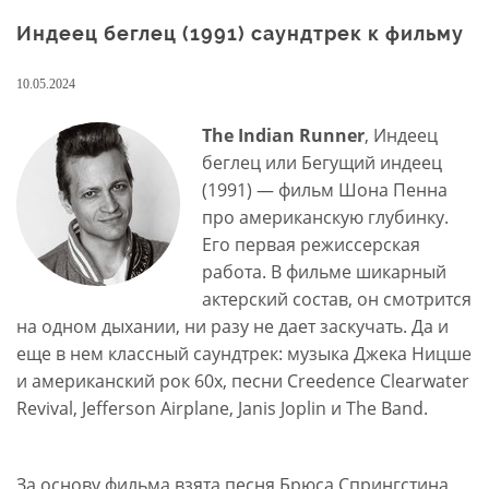
Индеец беглец (1991) саундтрек к фильму
10.05.2024
The Indian Runner
, Индеец
беглец или Бегущий индеец
(1991) — фильм Шона Пенна
про американскую глубинку.
Его первая режиссерская
работа. В фильме шикарный
актерский состав, он смотрится
на одном дыхании, ни разу не дает заскучать. Да и
еще в нем классный саундтрек: музыка Джека Ницше
и американский рок 60х, песни Creedence Clearwater
Revival, Jefferson Airplane, Janis Joplin и The Band.
За основу фильма взята песня Брюса Спрингстина