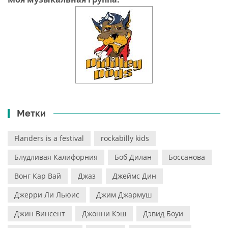
Метки
Flanders is a festival
rockabilly kids
Блудливая Калифорния
Боб Дилан
Боссанова
Вонг Кар Вай
Джаз
Джеймс Дин
Джерри Ли Льюис
Джим Джармуш
Джин Винсент
Джонни Кэш
Дэвид Боуи