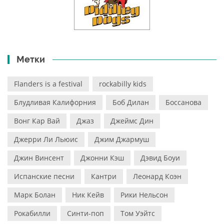
Метки
Flanders is a festival
rockabilly kids
Блудливая Калифорния
Боб Дилан
Боссанова
Вонг Кар Вай
Джаз
Джеймс Дин
Джерри Ли Льюис
Джим Джармуш
Джин Винсент
Джонни Кэш
Дэвид Боуи
Испанские песни
Кантри
Леонард Коэн
Марк Болан
Ник Кейв
Рики Нельсон
Рокабилли
Синти-поп
Том Уэйтс