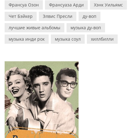
Франсуа Озон
Франсуаза Арди
Хэнк Уильямс
Чет Бэйкер
Элвис Пресли
ду-воп
лучшие живые альбомы
музыка ду-воп
музыка инди рок
музыка соул
хиллбилли