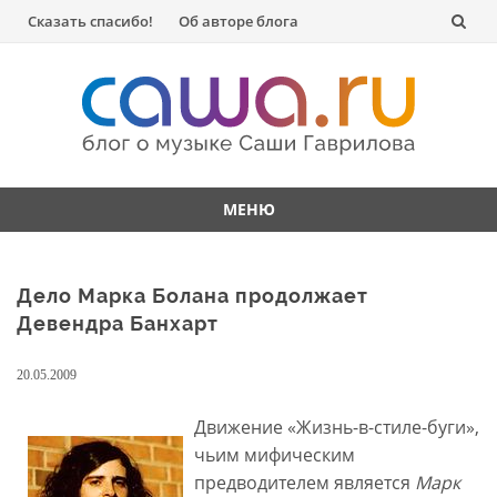
Перейти
Сказать спасибо!
Об авторе блога
к
содержанию
МЕНЮ
Перейти
к
Дело Марка Болана продолжает
содержанию
Девендра Банхарт
20.05.2009
Движение «Жизнь-в-стиле-буги»,
чьим мифическим
предводителем является
Марк