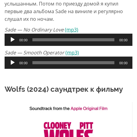
услышанным. Потом по приезду домой я купил
первые два альбома Sade на виниле и регулярно
слушал их по ночам.
Sade — No Ordinary Love
(mp3)
Аудиоплеер
00:00
00:00
Sade — Smooth Operator
(mp3)
Аудиоплеер
00:00
00:00
Wolfs (2024) саундтрек к фильму