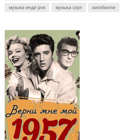
музыка инди рок
музыка соул
хиллбилли