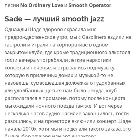
песни
No Ordinary Love
и
Smooth Operator
.
Sade — лучший smooth jazz
Однажды Шаде здорово скрасила мне
предрождественское утро, мы с Gazoliners ездили на
гастроли и играли на корпоративе в одном
закрытом клубе, где кроме традиционного алкоголя
гости вечера употребляли
легкие наркотики
конфеты и печенье, и отрывались под музыку,
которую в приличных домах и музыкой-то не
назовешь, сумасшедшая долбежка от удолбанных
для удолбанных. Деться нам было некуда, клуб
располагался в промзоне, потому после концерта
мы ожидали ночного поезда там же. И вот через
несколько часов аудио-насилие закончилось, гости
разошлись, и на проекторе включили концерт Шаде
начала 2010х, хотя мы и не делали такого заказа, это
был выбор звукаря или арт-директора.