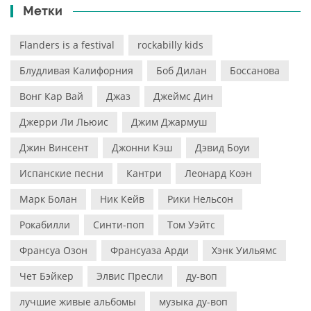
Метки
Flanders is a festival
rockabilly kids
Блудливая Калифорния
Боб Дилан
Боссанова
Вонг Кар Вай
Джаз
Джеймс Дин
Джерри Ли Льюис
Джим Джармуш
Джин Винсент
Джонни Кэш
Дэвид Боуи
Испанские песни
Кантри
Леонард Коэн
Марк Болан
Ник Кейв
Рики Нельсон
Рокабилли
Синти-поп
Том Уэйтс
Франсуа Озон
Франсуаза Арди
Хэнк Уильямс
Чет Бэйкер
Элвис Пресли
ду-воп
лучшие живые альбомы
музыка ду-воп