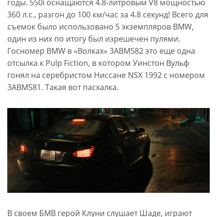
годы. 550i оснащаются 4.8-литровым V8 мощностью
360 л.с., разгон до 100 км/час за 4.8 секунд! Всего для
съемок было использовано 5 экземпляров BMW,
один из них по итогу был изрешечен пулями.
Госномер BMW в «Волках» 3ABM582 это еще одна
отсылка к Pulp Fiction, в котором Уинстон Вульф
гонял на серебристом Ниссане NSX 1992 с номером
3ABM581. Такая вот пасхалка.
В своем БМВ герой Клуни слушает Шаде, играют