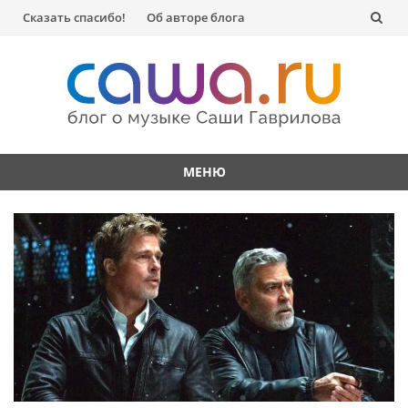
Перейти
Сказать спасибо!
Об авторе блога
к
содержанию
МЕНЮ
Перейти
к
содержанию