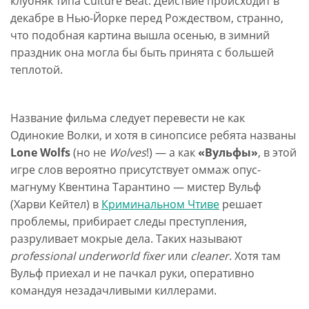
клубняк типа Culture Beat. Действие происходит в
декабре в Нью-Йорке перед Рождеством, странно,
что подобная картина вышла осенью, в зимний
праздник она могла бы быть принята с большей
теплотой.
Название фильма следует перевести не как
Одинокие Волки, и хотя в синопсисе ребята названы
Lone Wolfs
(но не
Wolves
!) — а как
«Вульфы»
, в этой
игре слов вероятно присутствует оммаж опус-
магнуму Квентина Тарантино — мистер Вульф
(Харви Кейтел) в
Криминальном Чтиве
решает
проблемы, прибирает следы преступления,
разруливает мокрые дела. Таких называют
professional underworld fixer
или
cleaner
. Хотя там
Вульф приехал и не пачкал руки, оперативно
командуя незадачливыми киллерами.