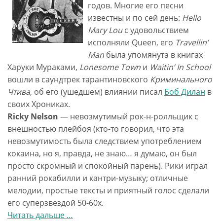
годов. Многие его песни
известны и по сей день:
Hello
Mary Lou
с удовольствием
исполняли Queen, его
Travellin’
Man
была упомянута в книгах
Харуки Мураками,
Lonesome Town
и
Waitin’ In School
вошли в саундтрек тарантиновского
Криминального
Чтива
, об его (ушедшем) влиянии писал
Боб Дилан
в
своих Хрониках.
Ricky Nelson
— невозмутимый рок-н-ролльщик с
внешностью плейбоя (кто-то говорил, что эта
невозмутимость была следствием употреблением
кокаина, но я, правда, не знаю… я думаю, он был
просто скромный и спокойный парень). Рики играл
ранний рокабилли и кантри-музыку; отличные
мелодии, простые тексты и приятный голос сделали
его суперзвездой 50-60х.
Читать дальше
проСкачать
…