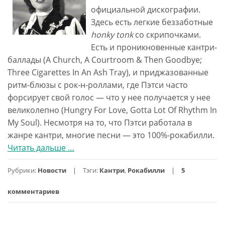
официальной дискографии.
Здесь есть легкие беззаботные
honky tonk
со скрипочками.
Есть и проникновенные кантри-
баллады (A Church, A Courtroom & Then Goodbye;
Three Cigarettes In An Ash Tray), и приджазованные
ритм-блюзы с рок-н-роллами, где Пэтси часто
форсирует свой голос — что у нее получается у нее
великолепно (Hungry For Love, Gotta Lot Of Rhythm In
My Soul). Несмотря на то, что Пэтси работала в
жанре кантри, многие песни — это 100%-рокабилли.
Читать дальше
проPatsy
…
Cline
Рубрики:
Новости
Тэги:
Кантри
,
Рокабилли
5
—
Collection
комментариев
Of
Country
Classics