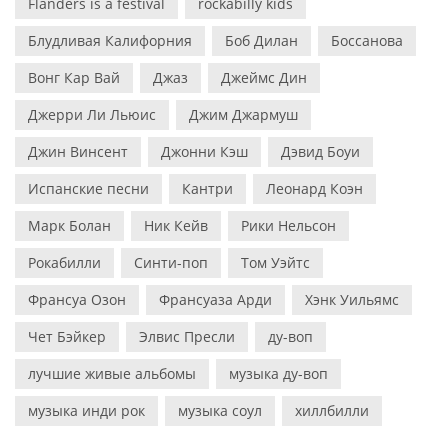
Flanders is a festival
rockabilly kids
Блудливая Калифорния
Боб Дилан
Боссанова
Вонг Кар Вай
Джаз
Джеймс Дин
Джерри Ли Льюис
Джим Джармуш
Джин Винсент
Джонни Кэш
Дэвид Боуи
Испанские песни
Кантри
Леонард Коэн
Марк Болан
Ник Кейв
Рики Нельсон
Рокабилли
Синти-поп
Том Уэйтс
Франсуа Озон
Франсуаза Арди
Хэнк Уильямс
Чет Бэйкер
Элвис Пресли
ду-воп
лучшие живые альбомы
музыка ду-воп
музыка инди рок
музыка соул
хиллбилли