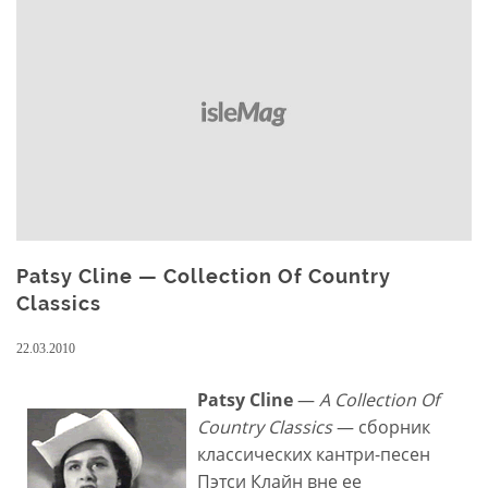
Nowhere
Boy
Patsy Cline — Collection Of Country
Classics
22.03.2010
Patsy Cline
—
A Collection Of
Country Classics
— сборник
классических кантри-песен
Пэтси Клайн вне ее