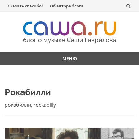
Перейти
Сказать спасибо!
Об авторе блога
к
содержанию
МЕНЮ
Перейти
к
содержанию
Рокабилли
рокабилли, rockabilly