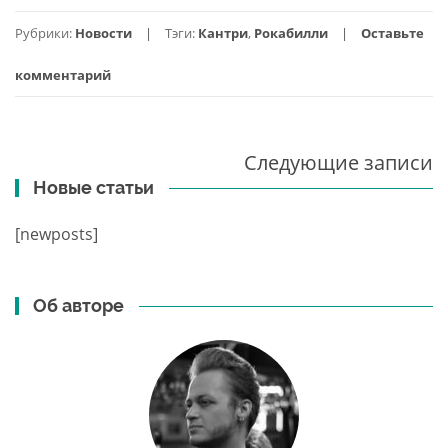
Ricky
Рубрики:
Новости
Тэги:
Кантри
,
Рокабилли
Оставьте
Nelson
—
комментарий
All
My
Best
Следующие записи
(Лучшие
Навигация
Новые статьи
песни
по
—
записям
[newposts]
Рики
Нельсон)
Об авторе