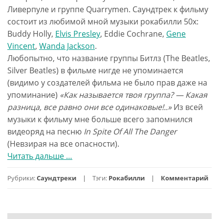
Ливерпуле и группе Quarrymen. Саундтрек к фильму
состоит из любимой мной музыки рокабилли 50х:
Buddy Holly,
Elvis Presley
, Eddie Cochrane,
Gene
Vincent
,
Wanda Jackson
.
Любопытно, что название группы Битлз (The Beatles,
Silver Beatles) в фильме нигде не упоминается
(видимо у создателей фильма не было прав даже на
упоминание)
«Как называется твоя группа? — Какая
разница, все равно они все одинаковые!..»
Из всей
музыки к фильму мне больше всего запомнился
видеоряд на песню
In Spite Of All The Danger
(Невзирая на все опасности).
Читать дальше
проСтать
…
Джоном
Рубрики:
Саундтреки
Тэги:
Рокабилли
Комментарий
Ленноном.
Саундтрек
к
фильму