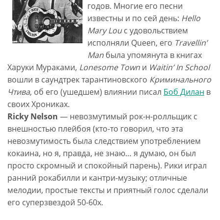
годов. Многие его песни
известны и по сей день:
Hello
Mary Lou
с удовольствием
исполняли Queen, его
Travellin’
Man
была упомянута в книгах
Харуки Мураками,
Lonesome Town
и
Waitin’ In School
вошли в саундтрек тарантиновского
Криминального
Чтива
, об его (ушедшем) влиянии писал
Боб Дилан
в
своих Хрониках.
Ricky Nelson
— невозмутимый рок-н-ролльщик с
внешностью плейбоя (кто-то говорил, что эта
невозмутимость была следствием употреблением
кокаина, но я, правда, не знаю… я думаю, он был
просто скромный и спокойный парень). Рики играл
ранний рокабилли и кантри-музыку; отличные
мелодии, простые тексты и приятный голос сделали
его суперзвездой 50-60х.