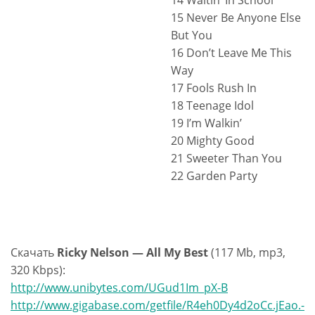
14 Waitin’ In School
15 Never Be Anyone Else
But You
16 Don’t Leave Me This
Way
17 Fools Rush In
18 Teenage Idol
19 I’m Walkin’
20 Mighty Good
21 Sweeter Than You
22 Garden Party
Скачать
Ricky Nelson — All My Best
(117 Mb, mp3,
320 Kbps):
http://www.unibytes.com/UGud1Im_pX-B
http://www.gigabase.com/getfile/R4eh0Dy4d2oCc.jEao.-