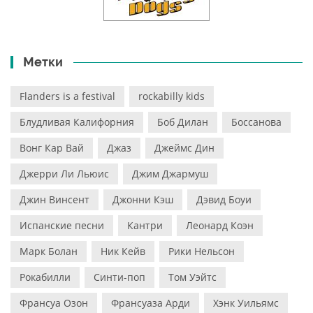
Метки
Flanders is a festival
rockabilly kids
Блудливая Калифорния
Боб Дилан
Боссанова
Вонг Кар Вай
Джаз
Джеймс Дин
Джерри Ли Льюис
Джим Джармуш
Джин Винсент
Джонни Кэш
Дэвид Боуи
Испанские песни
Кантри
Леонард Коэн
Марк Болан
Ник Кейв
Рики Нельсон
Рокабилли
Синти-поп
Том Уэйтс
Франсуа Озон
Франсуаза Арди
Хэнк Уильямс