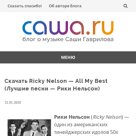
Перейти
Сказать спасибо!
Об авторе блога
к
содержанию
МЕНЮ
Перейти
к
Скачать Ricky Nelson — All My Best
содержанию
(Лучшие песни — Рики Нельсон)
31.01.2010
Рики Нельсон
(
Ricky Nelson
) —
один из американских
тинейджерских идолов 50х