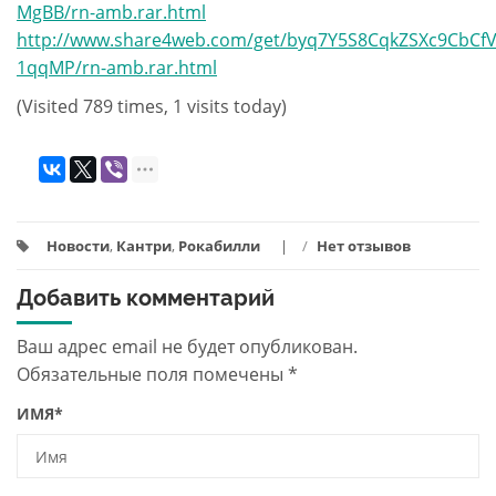
MgBB/rn-amb.rar.html
http://www.share4web.com/get/byq7Y5S8CqkZSXc9CbCfV
1qqMP/rn-amb.rar.html
(Visited 789 times, 1 visits today)
Новости
,
Кантри
,
Рокабилли
/
Нет отзывов
Добавить комментарий
Ваш адрес email не будет опубликован.
Обязательные поля помечены
*
ИМЯ
*