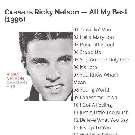
Скачать Ricky Nelson — All My Best
(1996)
01 Travellin’ Man
02 Hello Mary Lou
03 Poor Little Fool
04 Stood Up
05 You Are The Only One
06 It’s Late
07 You Know What I
Mean
08 Young World
09 Lonesome Town
10 I Got A Feeling
11 Just A Little Too Much
12 Believe What You Say
13 It’s Up To You