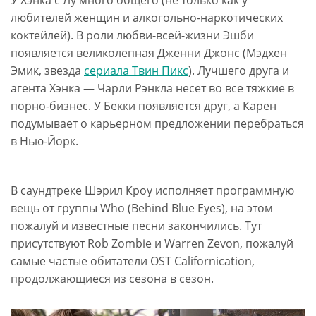
У Хэнка с Лу много общего (не только как у
любителей женщин и алкогольно-наркотических
коктейлей). В роли любви-всей-жизни Эшби
появляется великолепная Дженни Джонс (Мэдхен
Эмик, звезда
сериала Твин Пикс
). Лучшего друга и
агента Хэнка — Чарли Рэнкла несет во все тяжкие в
порно-бизнес. У Бекки появляется друг, а Карен
подумывает о карьерном предложении перебраться
в Нью-Йорк.
В саундтреке Шэрил Кроу исполняет программную
вещь от группы Who (Behind Blue Eyes), на этом
пожалуй и известные песни закончились. Тут
присутствуют Rob Zombie и Warren Zevon, пожалуй
самые частые обитатели OST Californication,
продолжающиеся из сезона в сезон.