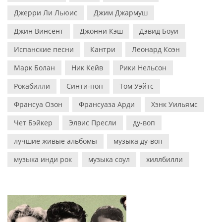
Джерри Ли Льюис
Джим Джармуш
Джин Винсент
Джонни Кэш
Дэвид Боуи
Испанские песни
Кантри
Леонард Коэн
Марк Болан
Ник Кейв
Рики Нельсон
Рокабилли
Синти-поп
Том Уэйтс
Франсуа Озон
Франсуаза Арди
Хэнк Уильямс
Чет Бэйкер
Элвис Пресли
ду-воп
лучшие живые альбомы
музыка ду-воп
музыка инди рок
музыка соул
хиллбилли