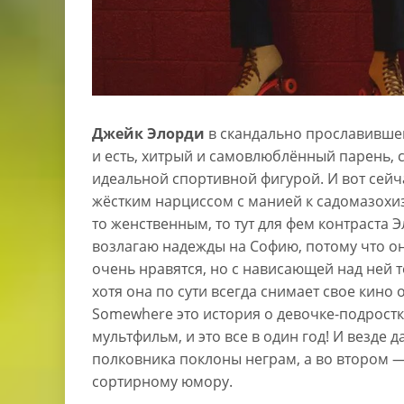
Джейк Элорди
в скандально прославивше
и есть, хитрый и самовлюблённый парень, 
идеальной спортивной фигурой. И вот сейч
жёстким нарциссом с манией к садомазохи
то женственным, то тут для фем контраста
возлагаю надежды на Софию, потому что о
очень нравятся, но с нависающей над ней 
хотя она по сути всегда снимает свое кино о
Somewhere это история о девочке-подрост
мультфильм, и это все в один год! И везде
полковника поклоны неграм, а во втором —
сортирному юмору.