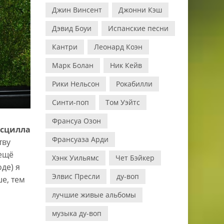
Джин Винсент
Джонни Кэш
Дэвид Боуи
Испанские песни
Кантри
Леонард Коэн
Марк Болан
Ник Кейв
Рики Нельсон
Рокабилли
Синти-поп
Том Уэйтс
Франсуа Озон
сцилла
Франсуаза Арди
тву
 ещё
Хэнк Уильямс
Чет Бэйкер
оде) я
Элвис Пресли
ду-воп
е, тем
лучшие живые альбомы
музыка ду-воп