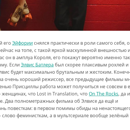
й его
Эйфории
снялся практически в роли самого себя, о
сейчас на топе, с такой яркой маскулинной внешностью 
ас он в амплуа Короля, его покажут вероятно именно та
зму. Если
Элвис Батлера
был скорее плаксивым рохлей и 
 Элвис будет максимально брутальным и жестоким. Конеч
на очень хороший режиссер, все предыдущие фильмы м
тенью Присциллы работа может получиться не совсем в е
 женщинах, что Lost in Translation, что
On The Rocks
, да и
ке. Два полнометражных фильма об Элвисе да ещё и
 дань повесткам: в первом помимы обиды на ненастоящег
 слово феминисткам, а в мультсериале вообще зелёный 