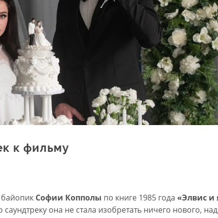
ек к фильму
о байопик
Софии Копполы
по книге 1985 года
«Элвис и 
 саундтреку она не стала изобретать ничего нового, над