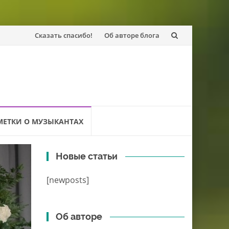
Перейти
Сказать спасибо!
Об авторе блога
к
содержанию
МЕТКИ О МУЗЫКАНТАХ
Новые статьи
[newposts]
Об авторе