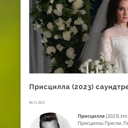
Присцилла (2023) саундтр
04.11.2023
Присцилла
(2023) эт
Присциллы Пресли. По