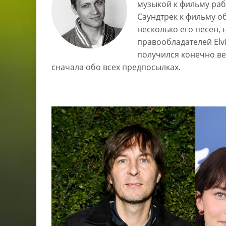
музыкой к фильму ра
Саундтрек к фильму об
несколько его песен, 
правообладателей Elvi
получился конечно вес
сначала обо всех предпосылках.