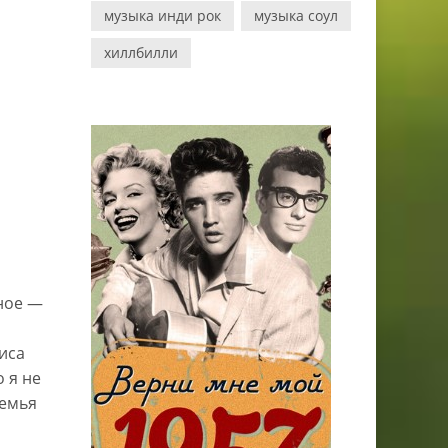
музыка инди рок
музыка соул
хиллбилли
вное —
иса
 я не
семья