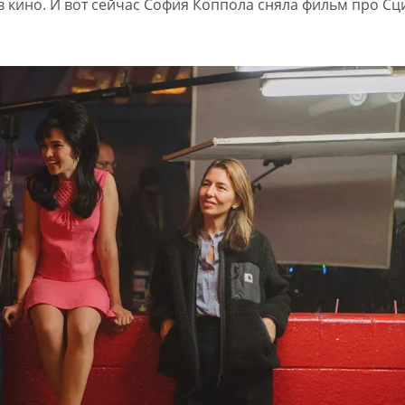
 в кино. И вот сейчас София Коппола сняла фильм про С