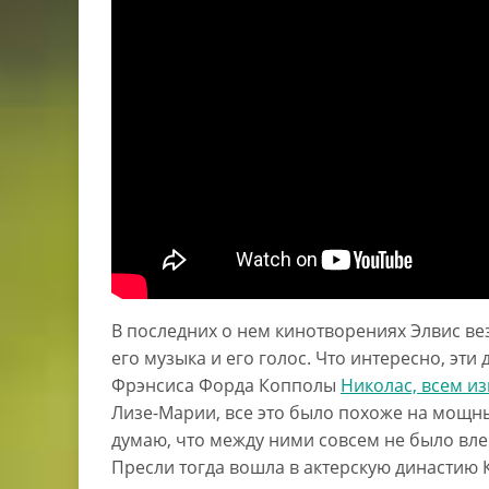
В последних о нем кинотворениях Элвис вез
его музыка и его голос. Что интересно, эт
Фрэнсиса Форда Копполы
Николас, всем и
Лизе-Марии, все это было похоже на мощный
думаю, что между ними совсем не было влеч
Пресли тогда вошла в актерскую династию 