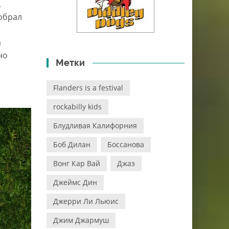
.
тобрал
а
но
Метки
Flanders is a festival
rockabilly kids
Блудливая Калифорния
Боб Дилан
Боссанова
Вонг Кар Вай
Джаз
Джеймс Дин
Джерри Ли Льюис
Джим Джармуш