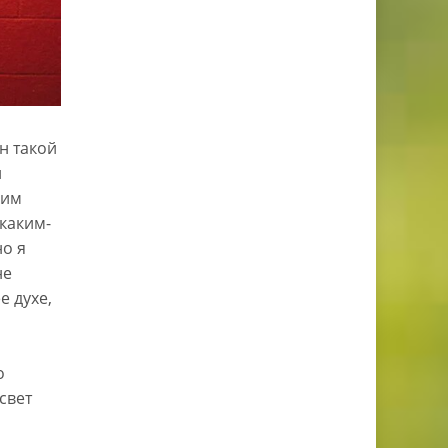
н такой
и
ким
каким-
но я
не
е духе,
о
свет