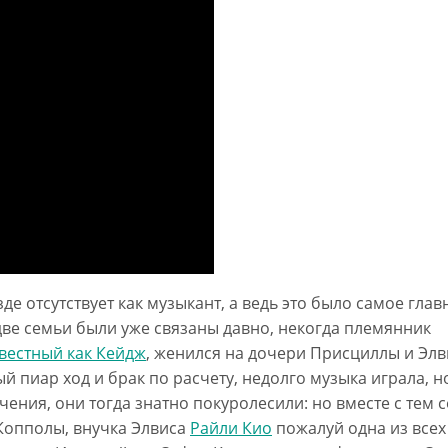
де отсутствует как музыкант, а ведь это было самое гла
и две семьи были уже связаны давно, некогда племянник
звестный как Кейдж
, женился на дочери Присциллы и Элв
 пиар ход и брак по расчету, недолго музыка играла, но
ения, они тогда знатно покуролесили: но вместе с тем 
Копполы, внучка Элвиса
Райли Кио
пожалуй одна из всех