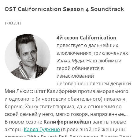
OST Californication Season 4 Soundtrack
17.03.2011
4й сезон Californication
повествует о дальнейших
злоключениях
приключениях
Хэнка Муди
. Наш любимый
герой обвиняется в
изнасиловании
несовершеннолетней девушки
Мии Льюис: штат Калифорния против аморального
и одиозного (и чертовски обаятельного) писателя.
Короче, Хэнку светит тюрьма, да и отношения со
своей семьей у него, мягко говоря, напряженные…
В новом сезоне
Калифорникейшн
заняты новые
актеры:
Карла Гуджино
(в роли знойной женщины-