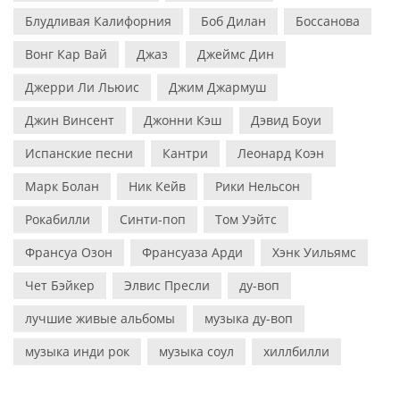
Блудливая Калифорния
Боб Дилан
Боссанова
Вонг Кар Вай
Джаз
Джеймс Дин
Джерри Ли Льюис
Джим Джармуш
Джин Винсент
Джонни Кэш
Дэвид Боуи
Испанские песни
Кантри
Леонард Коэн
Марк Болан
Ник Кейв
Рики Нельсон
Рокабилли
Синти-поп
Том Уэйтс
Франсуа Озон
Франсуаза Арди
Хэнк Уильямс
Чет Бэйкер
Элвис Пресли
ду-воп
лучшие живые альбомы
музыка ду-воп
музыка инди рок
музыка соул
хиллбилли