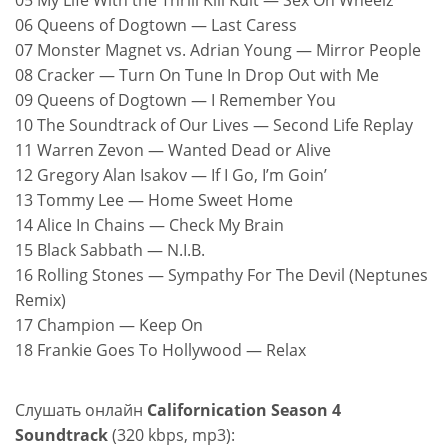
05 My Life With the Thrill Kill Kult — Sex On Wheelz
06 Queens of Dogtown — Last Caress
07 Monster Magnet vs. Adrian Young — Mirror People
08 Cracker — Turn On Tune In Drop Out with Me
09 Queens of Dogtown — I Remember You
10 The Soundtrack of Our Lives — Second Life Replay
11 Warren Zevon — Wanted Dead or Alive
12 Gregory Alan Isakov — If I Go, I’m Goin’
13 Tommy Lee — Home Sweet Home
14 Alice In Chains — Check My Brain
15 Black Sabbath — N.I.B.
16 Rolling Stones — Sympathy For The Devil (Neptunes
Remix)
17 Champion — Keep On
18 Frankie Goes To Hollywood — Relax
Слушать онлайн
Californication Season 4
Soundtrack
(320 kbps, mp3):