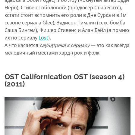
адвоката Эбби Родес); Роб Лоу (чокнутый актер Эдди
Неро); Стивен Тоболовски (продюсер Стью Бэггс),
кстати стоит вспомнить его роли в Дне Сурка и в 1м
сезоне сериала Glee), Эддисон Тимлин (секс-бомба
Саша Бингэм), Фишер Стивенс и Алан Бэйл (я помню
их по сериалу
Lost
).
А что касается
саундтрека к сериалу
— это как всегда
мелодичный (местами хард-) рок и фолк.
OST Californication OST (season 4)
(2011)