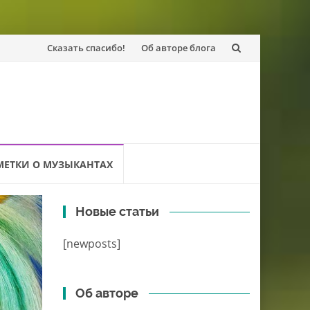
Перейти
Сказать спасибо!
Об авторе блога
к
содержанию
МЕТКИ О МУЗЫКАНТАХ
Новые статьи
[newposts]
Об авторе