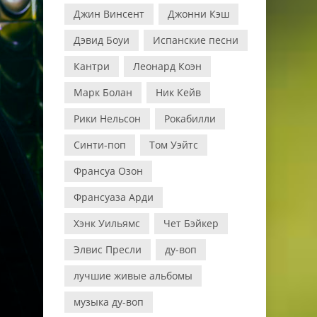
Джин Винсент
Джонни Кэш
Дэвид Боуи
Испанские песни
Кантри
Леонард Коэн
Марк Болан
Ник Кейв
Рики Нельсон
Рокабилли
Синти-поп
Том Уэйтс
Франсуа Озон
Франсуаза Арди
Хэнк Уильямс
Чет Бэйкер
Элвис Пресли
ду-воп
лучшие живые альбомы
музыка ду-воп