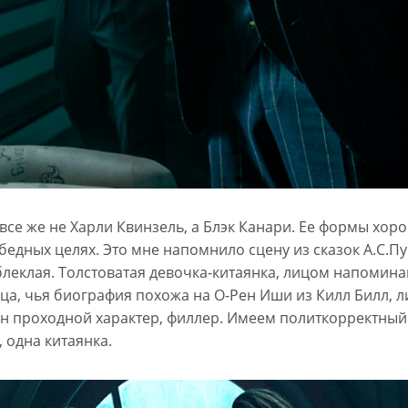
 все же не Харли Квинзель, а Блэк Канари. Ее формы хор
бедных целях. Это мне напомнило сцену из сказок А.С.П
блеклая. Толстоватая девочка-китаянка, лицом напомин
ца, чья биография похожа на О-Рен Иши из Килл Билл, 
ин проходной характер, филлер. Имеем политкорректный
, одна китаянка.