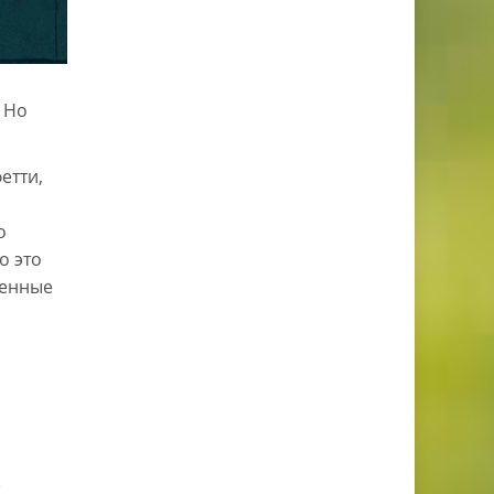
 Но
етти,
о
о это
менные
)