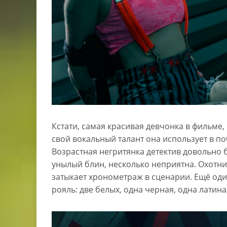
Кстати, самая красивая девчонка в фильме,
свой вокальный талант она использует в по
Возрастная негритянка детектив довольно 
унылый блин, несколько неприятна. Охотни
затыкает хронометраж в сценарии. Ещё од
рояль: две белых, одна черная, одна латина