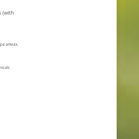
 (with
ра алмаз,
icals