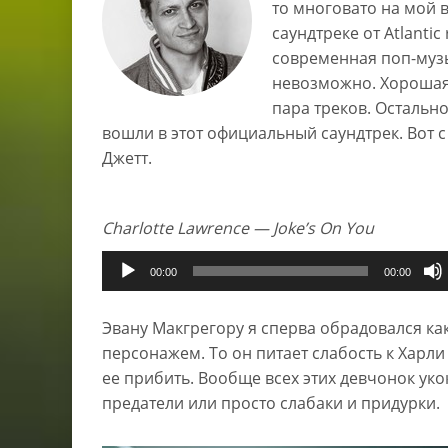
то многовато на мой в
саундтреке от Atlanti
современная поп-музы
невозможно. Хорошая
пара треков. Остально
вошли в этот официальный саундтрек. Вот 
Джетт.
Charlotte Lawrence — Joke’s On You
Аудиоплеер
00:00
00:00
Эвану Макгрегору я сперва обрадовался ка
персонажем. То он питает слабость к Харли К
ее прибить. Вообще всех этих девчонок ук
предатели или просто слабаки и придурки.