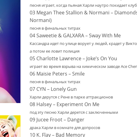
песня играет, когда пьяная Харли наутро покидает клуб
03 Megan Thee Stallion & Normani – Diamonds
Normani)
песня в финальных титрах
04 Saweetie & GALXARA – Sway With Me
Кассандра идет по улице ворует у людей, крадет у Викто
а потом ее ловит полиция
05 Charlotte Lawrence – Joke’s On You
играет во время взрыва на химическом заводе Ace Chem
06 Maisie Peters – Smile
песня в финальных титрах
07 CYN – Lonely Gun
Харли дерутся с Рене в парке аттракционов
08 Halsey – Experiment On Me
под эту песню Харли дерется с заключенными
09 Jucee Froot – Danger
драка Харли в комнате для допросов
10 K. Flay – Bad Memory