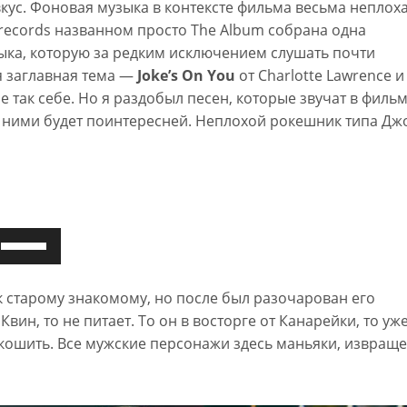
кус. Фоновая музыка в контексте фильма весьма неплоха
c records названном просто The Album собрана одна
ка, которую за редким исключением слушать почти
 заглавная тема —
Joke’s On You
от Charlotte Lawrence 
е так себе. Но я раздобыл песен, которые звучат в фильм
с ними будет поинтересней. Неплохой рокешник типа Дж
Используйте
клавиши
вверх/
к старому знакомому, но после был разочарован его
вниз,
вин, то не питает. То он в восторге от Канарейки, то уж
чтобы
окошить. Все мужские персонажи здесь маньяки, извращ
увеличить
или
уменьшить