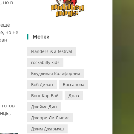
, но в
и ещё
е, но не
Метки
оан
Flanders is a festival
rockabilly kids
Блудливая Калифорния
Боб Дилан
Боссанова
Вонг Кар Вай
Джаз
е готов
Джеймс Дин
енцы,
Джерри Ли Льюис
Джим Джармуш