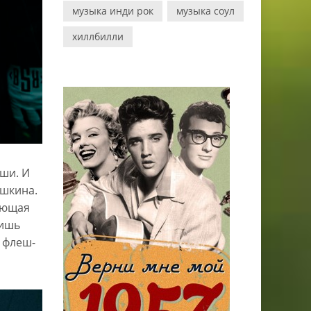
музыка инди рок
музыка соул
хиллбилли
оши. И
ушкина.
ающая
лишь
 флеш-