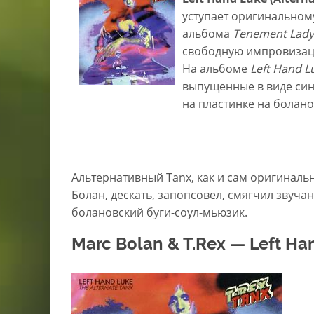
уступает оригинальному
альбома
Tenement Lady
свободную импровизаци
На альбоме
Left Hand L
выпущенные в виде си
на пластинке на болан
Альтернативный Tanx, как и сам оригиналь
Болан, дескать, запопсовел, смягчил звучан
болановский буги-соул-мьюзик.
Marc Bolan & T.Rex — Left Han