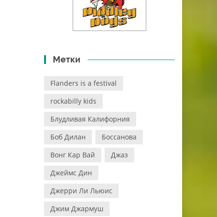
Метки
Flanders is a festival
rockabilly kids
Блудливая Калифорния
Боб Дилан
Боссанова
Вонг Кар Вай
Джаз
Джеймс Дин
Джерри Ли Льюис
Джим Джармуш