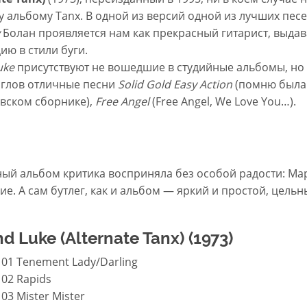
 альбому Tanx. В одной из версий одной из лучших пес
Болан проявляется нам как прекрасный гитарист, выдав
ю в стили буги.
uke
присутствуют не вошедшие в студийные альбомы, но
нглов отличные песни
Solid Gold Easy Action
(помню была
овском сборнике),
Free Angel
(Free Angel, We Love You…).
ный альбом критика восприняла без особой радости: Ма
ие. А сам бутлег, как и альбом — яркий и простой, цель
d Luke (Alternate Tanx) (1973)
01 Tenement Lady/Darling
02 Rapids
03 Mister Mister