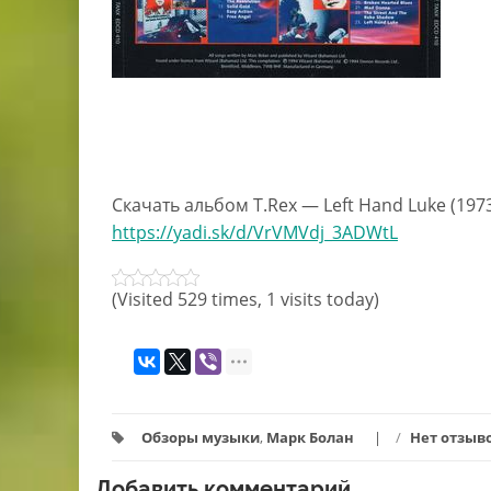
Скачать альбом T.Rex — Left Hand Luke (1973
https://yadi.sk/d/VrVMVdj_3ADWtL
(Visited 529 times, 1 visits today)
Обзоры музыки
,
Марк Болан
/
Нет отзыв
Добавить комментарий