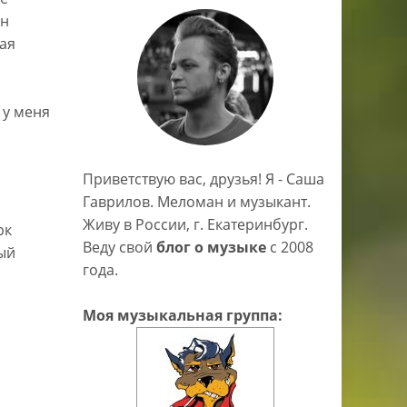
ен
ая
 у меня
Приветствую вас, друзья! Я - Саша
Гаврилов. Меломан и музыкант.
Живу в России, г. Екатеринбург.
рк
Веду свой
блог о музыке
c 2008
ный
года.
Моя музыкальная группа: