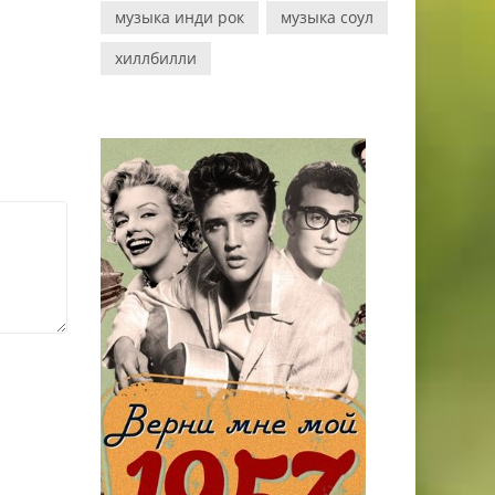
музыка инди рок
музыка соул
хиллбилли