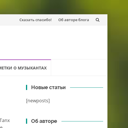
Перейти
Сказать спасибо!
Об авторе блога
к
содержанию
МЕТКИ О МУЗЫКАНТАХ
Новые статьи
[newposts]
Tanx
Об авторе
не