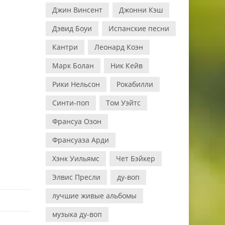
Джин Винсент
Джонни Кэш
Дэвид Боуи
Испанские песни
Кантри
Леонард Коэн
Марк Болан
Ник Кейв
Рики Нельсон
Рокабилли
Синти-поп
Том Уэйтс
Франсуа Озон
Франсуаза Арди
Хэнк Уильямс
Чет Бэйкер
Элвис Пресли
ду-воп
лучшие живые альбомы
музыка ду-воп