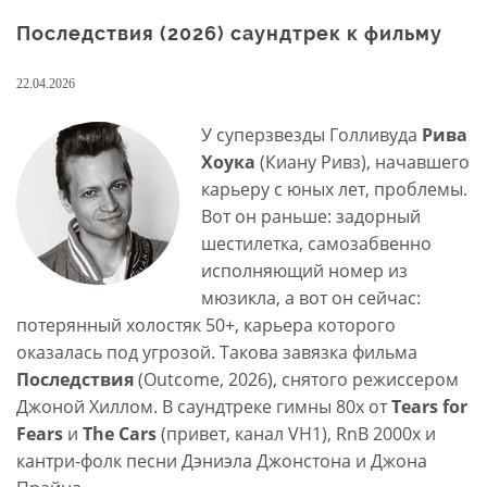
Последствия (2026) саундтрек к фильму
22.04.2026
У суперзвезды Голливуда
Рива
Хоука
(Киану Ривз), начавшего
карьеру с юных лет, проблемы.
Вот он раньше: задорный
шестилетка, самозабвенно
исполняющий номер из
мюзикла, а вот он сейчас:
потерянный холостяк 50+, карьера которого
оказалась под угрозой. Такова завязка фильма
Последствия
(Outcome, 2026), снятого режиссером
Джоной Хиллом. В саундтреке гимны 80х от
Tears for
Fears
и
The Cars
(привет, канал VH1), RnB 2000х и
кантри-фолк песни Дэниэла Джонстона и Джона