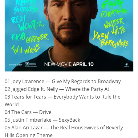
01 Joey Lawrence — Give My Regards to Broadway
02 Jagged Edge ft. Nelly — Where the Party At
03 Tears for Fears — Everybody Wants to Rule the
World
04 The Cars — Drive
05 Justin Timberlake — SexyBack
06 Alan Ari Lazar — The Real Housewives of Beverly
Hills Opening Theme