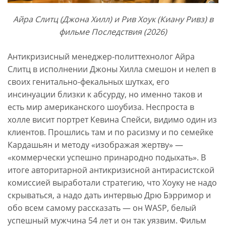
Айра Слитц (Джона Хилл) и Рив Хоук (Киану Ривз) в
фильме Последствия (2026)
Антикризисный менеджер-политтехнолог Айра
Слитц в исполнении Джоны Хилла смешон и нелеп в
своих генитально-фекальных шутках, его
инсинуации близки к абсурду, но именно таков и
есть мир американского шоубиза. Неспроста в
холле висит портрет Кевина Спейси, видимо один из
клиентов. Прошлись там и по расизму и по семейке
Кардашьян и методу «изображая жертву» —
«коммерчески успешно принародно подыхать». В
итоге авторитарной антикризисной антирасистской
комиссией выработали стратегию, что Хоуку не надо
скрываться, а надо дать интервью Дрю Бэрримор и
обо всем самому рассказать — он WASP, белый
успешный мужчина 54 лет и он так уязвим. Фильм