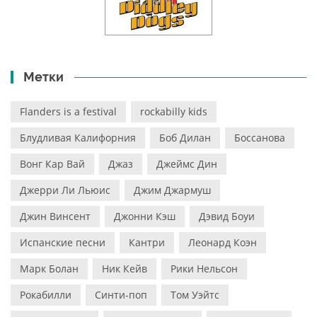
Метки
Flanders is a festival
rockabilly kids
Блудливая Калифорния
Боб Дилан
Боссанова
Вонг Кар Вай
Джаз
Джеймс Дин
Джерри Ли Льюис
Джим Джармуш
Джин Винсент
Джонни Кэш
Дэвид Боуи
Испанские песни
Кантри
Леонард Коэн
Марк Болан
Ник Кейв
Рики Нельсон
Рокабилли
Синти-поп
Том Уэйтс