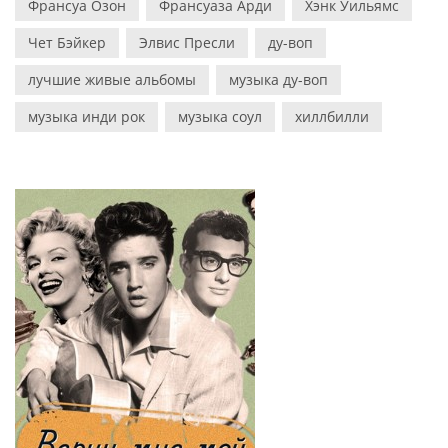
Франсуа Озон
Франсуаза Арди
Хэнк Уильямс
Чет Бэйкер
Элвис Пресли
ду-воп
лучшие живые альбомы
музыка ду-воп
музыка инди рок
музыка соул
хиллбилли