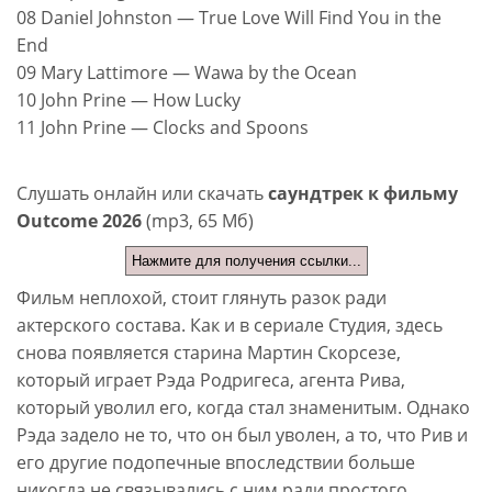
08 Daniel Johnston — True Love Will Find You in the
End
09 Mary Lattimore — Wawa by the Ocean
10 John Prine — How Lucky
11 John Prine — Clocks and Spoons
Слушать онлайн или скачать
саундтрек к фильму
Outcome 2026
(mp3, 65 Мб)
Нажмите для получения ссылки...
Фильм неплохой, стоит глянуть разок ради
актерского состава. Как и в сериале Студия, здесь
снова появляется старина Мартин Скорсезе,
который играет Рэда Родригеса, агента Рива,
который уволил его, когда стал знаменитым. Однако
Рэда задело не то, что он был уволен, а то, что Рив и
его другие подопечные впоследствии больше
никогда не связывались с ним ради простого