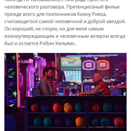
человеческого разговора. Претенциозный фильм
прежде всего для поклонников Киану Ривза,
считающегося самой человечной и доброй звездой.
Он хороший, не спорю, но для меня самым
жизнеутверждающим и человечным актером всегда
был и остается Робин Уильямс.