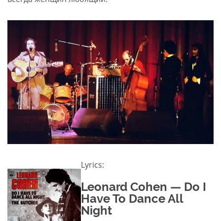
Lyrics:
Leonard Cohen — Do I
Have To Dance All
Night