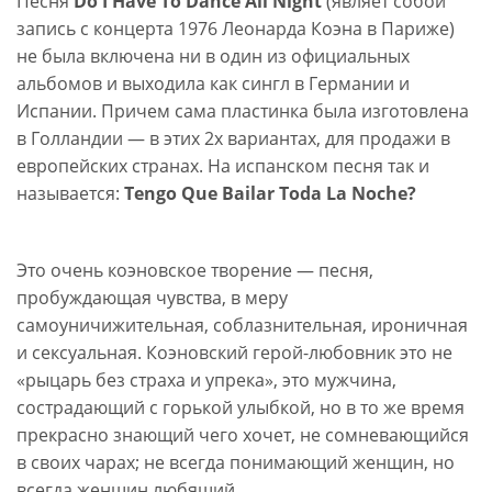
Песня
Do I Have To Dance All Night
(являет собой
запись с концерта 1976 Леонарда Коэна в Париже)
не была включена ни в один из официальных
альбомов и выходила как сингл в Германии и
Испании. Причем сама пластинка была изготовлена
в Голландии — в этих 2х вариантах, для продажи в
европейских странах. На испанском песня так и
называется:
Tengo Que Bailar Toda La Noche?
Это очень коэновское творение — песня,
пробуждающая чувства, в меру
самоуничижительная, соблазнительная, ироничная
и сексуальная. Коэновский герой-любовник это не
«рыцарь без страха и упрека», это мужчина,
сострадающий с горькой улыбкой, но в то же время
прекрасно знающий чего хочет, не сомневающийся
в своих чарах; не всегда понимающий женщин, но
всегда женщин любящий.