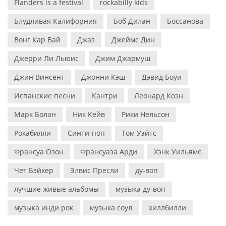
Flanders is a festival
rockabilly kids
Блудливая Калифорния
Боб Дилан
Боссанова
Вонг Кар Вай
Джаз
Джеймс Дин
Джерри Ли Льюис
Джим Джармуш
Джин Винсент
Джонни Кэш
Дэвид Боуи
Испанские песни
Кантри
Леонард Коэн
Марк Болан
Ник Кейв
Рики Нельсон
Рокабилли
Синти-поп
Том Уэйтс
Франсуа Озон
Франсуаза Арди
Хэнк Уильямс
Чет Бэйкер
Элвис Пресли
ду-воп
лучшие живые альбомы
музыка ду-воп
музыка инди рок
музыка соул
хиллбилли